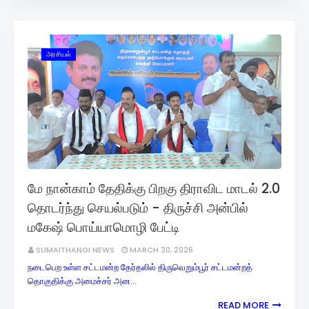
அரசியல்
மே நான்காம் தேதிக்கு பிறகு திராவிட மாடல் 2.0
தொடர்ந்து செயல்படும் - திருச்சி அன்பில்
மகேஷ் பொய்யாமொழி பேட்டி
SUMAITHANGI NEWS
MARCH 30, 2026
நடைபெற உள்ள சட்டமன்ற தேர்தலில் திருவெறும்பூர் சட்டமன்றத்
தொகுதிக்கு அமைச்சர் அன…
READ MORE