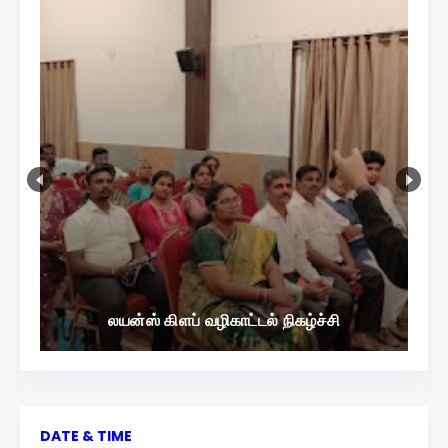
லயன்ஸ் கிளப் வழிகாட்டல் நிகழ்ச்சி
DATE & TIME