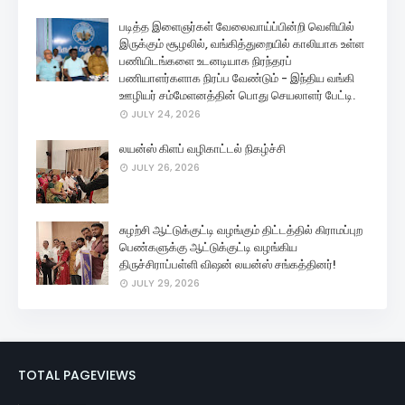
படித்த இளைஞர்கள் வேலைவாய்ப்பின்றி வெளியில்
இருக்கும் சூழலில், வங்கித்துறையில் காலியாக உள்ள
பணியிடங்களை உடனடியாக நிரந்தரப்
பணியாளர்களாக நிரப்ப வேண்டும் - இந்திய வங்கி
ஊழியர் சம்மேளனத்தின் பொது செயலாளர் பேட்டி.
JULY 24, 2026
லயன்ஸ் கிளப் வழிகாட்டல் நிகழ்ச்சி
JULY 26, 2026
சுழற்சி ஆட்டுக்குட்டி வழங்கும் திட்டத்தில் கிராமப்புற
பெண்களுக்கு ஆட்டுக்குட்டி வழங்கிய
திருச்சிராப்பள்ளி விஷன் லயன்ஸ் சங்கத்தினர்!
JULY 29, 2026
TOTAL PAGEVIEWS