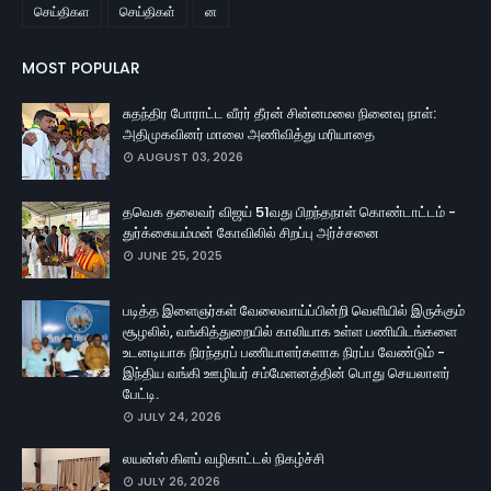
செய்திகள
செய்திகள்
ன
MOST POPULAR
சுதந்திர போராட்ட வீரர் தீரன் சின்னமலை நினைவு நாள்:
அதிமுகவினர் மாலை அணிவித்து மரியாதை
AUGUST 03, 2026
தவெக தலைவர் விஜய் 51வது பிறந்தநாள் கொண்டாட்டம் -
துர்க்கையம்மன் கோவிலில் சிறப்பு அர்ச்சனை
JUNE 25, 2025
படித்த இளைஞர்கள் வேலைவாய்ப்பின்றி வெளியில் இருக்கும்
சூழலில், வங்கித்துறையில் காலியாக உள்ள பணியிடங்களை
உடனடியாக நிரந்தரப் பணியாளர்களாக நிரப்ப வேண்டும் -
இந்திய வங்கி ஊழியர் சம்மேளனத்தின் பொது செயலாளர்
பேட்டி.
JULY 24, 2026
லயன்ஸ் கிளப் வழிகாட்டல் நிகழ்ச்சி
JULY 26, 2026