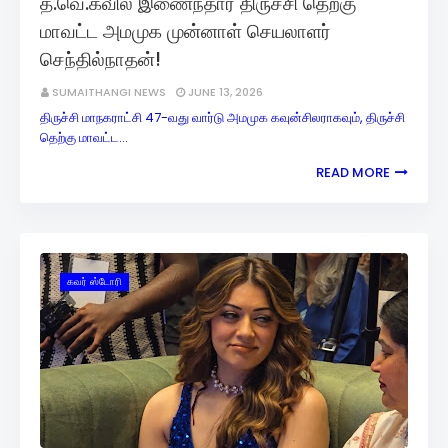
த.வெ.கவில் இணைந்தார் திருச்சி தெற்கு
மாவட்ட அமமுக முன்னாள் செயலாளர்
செந்தில்நாதன்!
SUMAITHANGI NEWS
JUNE 13, 2026
திருச்சி மாநகராட்சி 47-வது வார்டு அமமுக கவுன்சிலராகவும், திருச்சி
தெற்கு மாவட்ட…
READ MORE
கவர் ஸ்டோரி