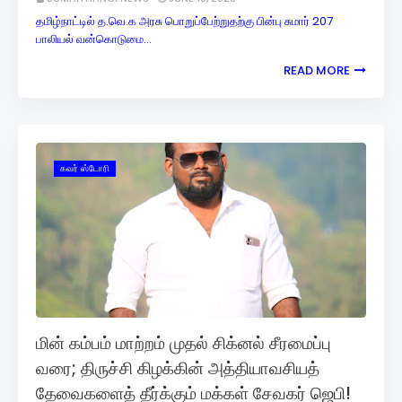
தமிழ்நாட்டில் த.வெ.க அரசு பொறுப்பேற்றுதற்கு பின்பு சுமார் 207
பாலியல் வன்கொடுமை…
READ MORE
கவர் ஸ்டோரி
மின் கம்பம் மாற்றம் முதல் சிக்னல் சீரமைப்பு
வரை; திருச்சி கிழக்கின் அத்தியாவசியத்
தேவைகளைத் தீர்க்கும் மக்கள் சேவகர் ஜெபி!