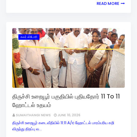
READ MORE
கவர் ஸ்டோரி
திருச்சி உறையூர் பகுதியில் புதியதோர் 11 To 11
ஹோட்டல் உதயம்
SUMAITHANGI NEWS
JUNE 10, 2026
திருச்சி உறையூர் கடைவீதியில் 11:11 A/c ஹோட்டல் பாரம்பரிய கறி
விருந்து திறப்பு வ…