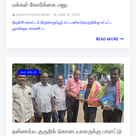
மக்கள் கோரிக்கை மனு.
SUMAITHANGI NEWS
JUNE 15, 2026
திருச்சி மாவட்டம் திருவெறும்பூர் சட்டமன்ற தொகுதிக்கு உட்பட்ட
பூலாங்குடி காலனி ப…
READ MORE
கவர் ஸ்டோரி
தன்னார்வ குருதிக் கொடையாளருக்கு பாராட்டு