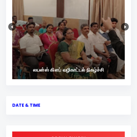
லயன்ஸ் கிளப் வழிகாட்டல் நிகழ்ச்சி
DATE & TIME