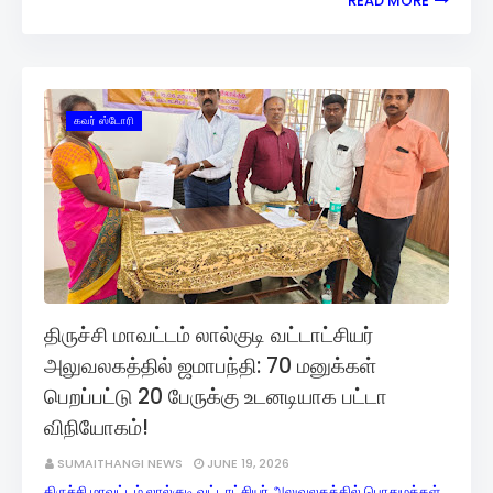
READ MORE
கவர் ஸ்டோரி
திருச்சி மாவட்டம் லால்குடி வட்டாட்சியர்
அலுவலகத்தில் ஜமாபந்தி: 70 மனுக்கள்
பெறப்பட்டு 20 பேருக்கு உடனடியாக பட்டா
விநியோகம்!
SUMAITHANGI NEWS
JUNE 19, 2026
திருச்சி மாவட்டம் லால்குடி வட்டாட்சியர் அலுவலகத்தில் பொதுமக்கள்