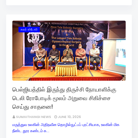
கவர் ஸ்டோரி
பெல்ஜியத்தில் இருந்து திருச்சி நோயாளிக்கு
டெலி ரோபோடிக் மூலம் அறுவை சிகிச்சை
செய்து சாதனை!
SUMAITHANGI NEWS
JUNE 10, 2026
மருத்துவ உலகின் அதிநவீன தொழில்நுட்பப் புரட்சியாக, உலகின் மிக
நீண்ட தூர கண்டம் க…