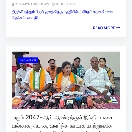
SUMAITHANGI NEWS
JUNE 13, 2026
திருச்சி புத்தூர் பிஷப் குளத் தெரு பகுதியில் அமிர்தம் சமூக சேவை
அறக்கட்டளை நிர்…
READ MORE
கவர் ஸ்டோரி
வரும் 2047-ஆம் ஆண்டிற்குள் இந்தியாவை
வல்லரசு நாடாக, வளர்ந்த நாடாக மாற்றுவதே