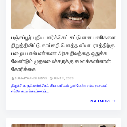
பஞ்சப்பூர் புதிய மார்க்கெட் கட்டுமான பணிகளை
நிறுத்திவிட்டு காய்கறி மொத்த வியாபராத்திற்கு
பழைய பால்பண்ணை அரசு நிலத்தை ஒதுக்க
வேண்டும் முதலமைச்சருக்கு கமலக்கண்ணன்
கோரிக்கை
SUMAITHANGI NEWS
JUNE 11, 2026
திருச்சி காந்தி மார்க்கெட் வியாபாரிகள் முன்னேற்ற சங்க தலைவர்
எம்‌கே கமலக்கண்ணன்…
READ MORE