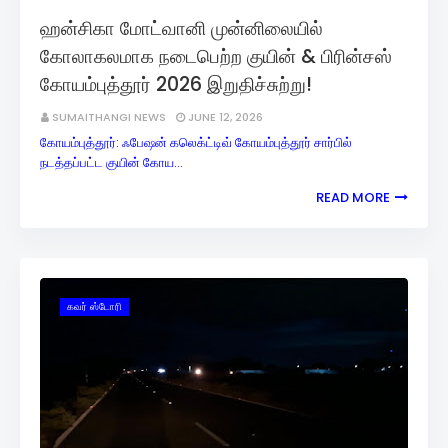
ஹன்சிகா மோட்வானி முன்னிலையில்
கோலாகலமாக நடைபெற்ற குயின் & பிரின்சஸ்
கோயம்புத்தூர் 2026 இறுதிச்சுற்று!
SUMAITHANGI NEWS
JUNE 12, 2026
கோயம்புத்தூர்: ஃபேஷன் கலெக்ட்டிவ் கோயம்புத்தூர் சார்பில்
நடத்தப்பட்ட குயின் கோய…
READ MORE
கவர் ஸ்டோரி