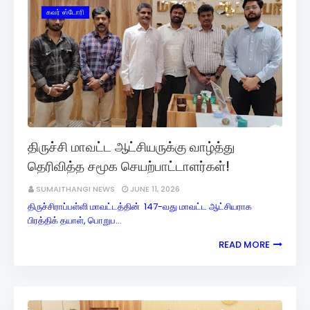
கவர் ஸ்டோரி
திருச்சி மாவட்ட ஆட்சியருக்கு வாழ்த்து
தெரிவித்த சமூக செயற்பாட்டாளர்கள்!
SUMAITHANGI NEWS
JUNE 11, 2026
திருச்சிராப்பள்ளி மாவட்டத்தின் 147-வது மாவட்ட ஆட்சியராக
பிரத்திக் தயாள், பொறுப…
READ MORE