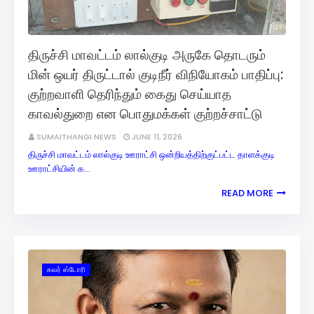
திருச்சி மாவட்டம் லால்குடி அருகே தொடரும்
மின் ஒயர் திருட்டால் குடிநீர் விநியோகம் பாதிப்பு:
குற்றவாளி தெரிந்தும் கைது செய்யாத
காவல்துறை என பொதுமக்கள் குற்றச்சாட்டு
SUMAITHANGI NEWS
JUNE 11, 2026
திருச்சி மாவட்டம் லால்குடி ஊராட்சி ஒன்றியத்திற்குட்பட்ட தாளக்குடி
ஊராட்சியின் க…
READ MORE
கவர் ஸ்டோரி