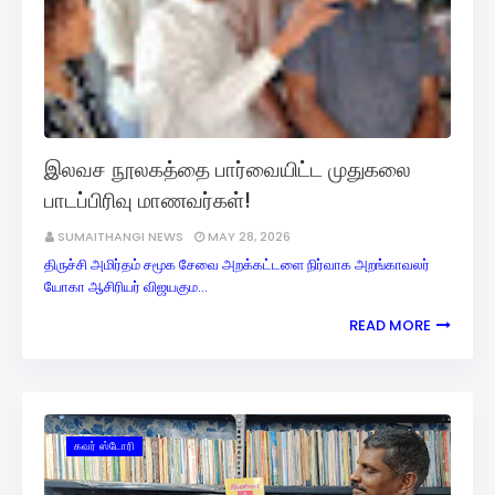
இலவச நூலகத்தை பார்வையிட்ட முதுகலை
பாடப்பிரிவு மாணவர்கள்!
SUMAITHANGI NEWS
MAY 28, 2026
திருச்சி அமிர்தம் சமூக சேவை அறக்கட்டளை நிர்வாக அறங்காவலர்
யோகா ஆசிரியர் விஜயகும…
READ MORE
கவர் ஸ்டோரி