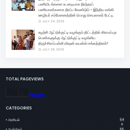
பணியிடங்களை உடனடியாக நிரந்தரப்
பணியாளர்களாக நிரப்ப வேண்டும் - இந்திய வங்கி
ஊழியர் சம்மேளனத்தின் பொது செயலாளர் பேட்டி.
JULY 24, 2026
சுழற்சி ஆட்டுக்குட்டி வழங்கும் திட்டத்தில் கிராமப்புற
பெண்களுக்கு ஆட்டுக்குட்டி வழங்கிய
திருச்சிராப்பள்ளி விஷன் லயன்ஸ் சங்கத்தினர்!
JULY 29, 2026
TOTAL PAGEVIEWS
1
1
8
6
6
6
6
CATEGORIES
அரசியல்
54
9
ஆன்மிகம்
55