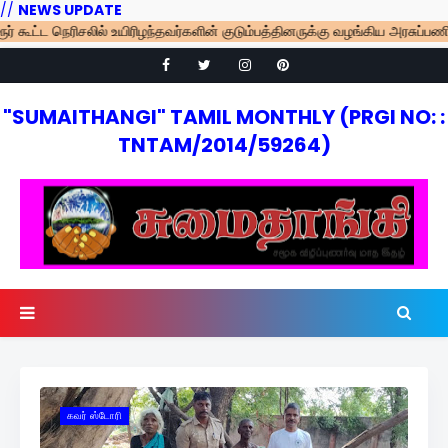
//
NEWS UPDATE
 நெரிசலில் உயிரிழந்தவர்களின் குடும்பத்தினருக்கு வழங்கிய அரசுப்பணி ரத்து -
"SUMAITHANGI" TAMIL MONTHLY (PRGI NO: :
TNTAM/2014/59264)
கவர் ஸ்டோரி