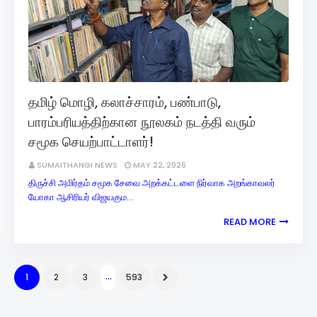
தமிழ் மொழி, கலாச்சாரம், பண்பாடு,
பாரம்பரியத்திற்கான நூலகம் நடத்தி வரும்
சமூக செயற்பாட்டாளர்!
SUMAITHANGI NEWS
MAY 22, 2026
திருச்சி அமிர்தம் சமூக சேவை அறக்கட்டளை நிர்வாக அறங்காவலர்
யோகா ஆசிரியர் விஜயகும…
READ MORE
...
1
2
3
593