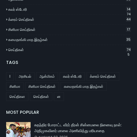
கவர் ஸ்டோரி
14
74
க்ரைம் செய்திகள்
44
சினிமா செய்திகள்
17
சுமைதாங்கி மாத இதழ்கள்
35
செய்திகள்
74
5
TAGS
l
அரசியல்
ஆன்மிகம்
கவர் ஸ்டோரி
க்ரைம் செய்திகள்
சினிமா
சினிமா செய்திகள்
சுமைதாங்கி மாத இதழ்கள்
செய்திகள
செய்திகள்
ன
MOST POPULAR
சுதந்திர போராட்ட வீரர் தீரன் சின்னமலை நினைவு நாள்:
அதிமுகவினர் மாலை அணிவித்து மரியாதை