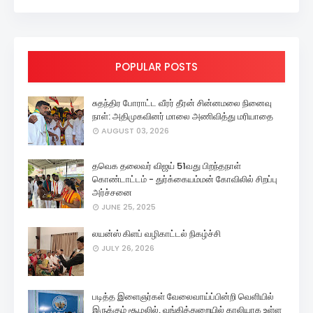
POPULAR POSTS
சுதந்திர போராட்ட வீரர் தீரன் சின்னமலை நினைவு
நாள்: அதிமுகவினர் மாலை அணிவித்து மரியாதை
AUGUST 03, 2026
தவெக தலைவர் விஜய் 51வது பிறந்தநாள்
கொண்டாட்டம் - துர்க்கையம்மன் கோவிலில் சிறப்பு
அர்ச்சனை
JUNE 25, 2025
லயன்ஸ் கிளப் வழிகாட்டல் நிகழ்ச்சி
JULY 26, 2026
படித்த இளைஞர்கள் வேலைவாய்ப்பின்றி வெளியில்
இருக்கும் சூழலில், வங்கித்துறையில் காலியாக உள்ள