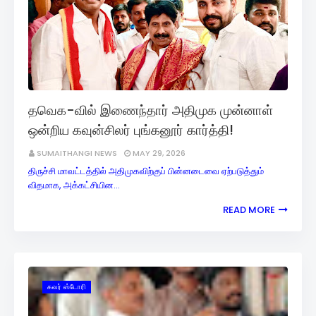
தவெக-வில் இணைந்தார் அதிமுக முன்னாள்
ஒன்றிய கவுன்சிலர் புங்கனூர் கார்த்தி!
SUMAITHANGI NEWS
MAY 29, 2026
திருச்சி மாவட்டத்தில் அதிமுகவிற்குப் பின்னடைவை ஏற்படுத்தும்
விதமாக, அக்கட்சியின…
READ MORE
கவர் ஸ்டோரி