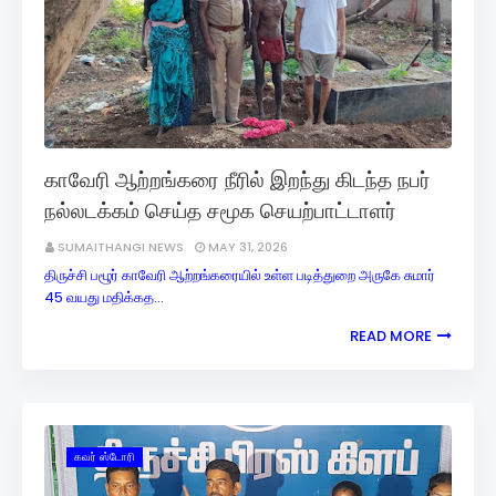
காவேரி ஆற்றங்கரை நீரில் இறந்து கிடந்த நபர்
நல்லடக்கம் செய்த சமூக செயற்பாட்டாளர்
SUMAITHANGI NEWS
MAY 31, 2026
திருச்சி பழூர் காவேரி ஆற்றங்கரையில் உள்ள படித்துறை அருகே சுமார்
45 வயது மதிக்கத…
READ MORE
கவர் ஸ்டோரி