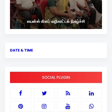
லயன்ஸ் கிளப் வழிகாட்டல் நிகழ்ச்சி
DATE & TIME
SOCIAL PLUGIN