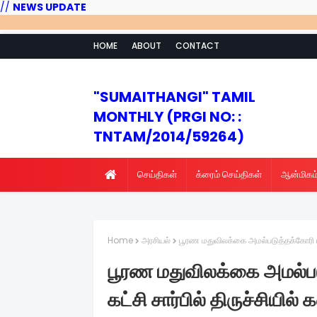
//
NEWS UPDATE
***
HOME
ABOUT
CONTACT
"SUMAITHANGI" TAMIL
MONTHLY (PRGI NO: :
TNTAM/2014/59264)
செய்திகள்
க்ரைம் செய்திகள்
ஆன்மிகம
Home
அரசியல்
பூரண மதுவிலக்கை அமல்படுத்தக்கோரி மன
பூரண மதுவிலக்கை அமல்ப
கட்சி சார்பில் திருச்சியில