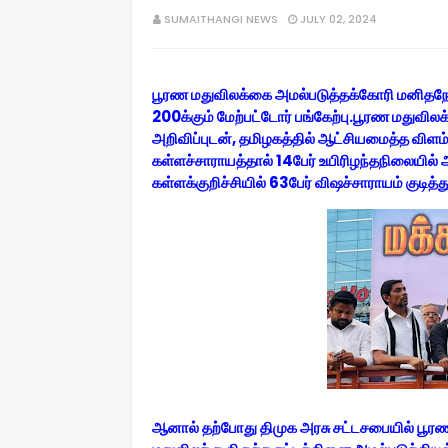
SUMAITHANGI NEWS
JULY 02, 2024
பூரண மதுவிலக்கை அமல்படுத்தக்கோரி மனிதநேய ம
200க்கும் மேற்பட்டோர் பங்கேற்பு.
பூரண மதுவிலக்
அறிவிப்புடன், தமிழகத்தில் ஆட்சியமைத்த விளம
கள்ளச்சாராயத்தால் 14பேர் உயிரிழந்தநிலையில்
கள்ளக்குறிச்சியில் 63பேர் விஷச்சாராயம் குடித்த
ஆனால் தற்போது திமுக அரசு சட்டசபையில் பூரண