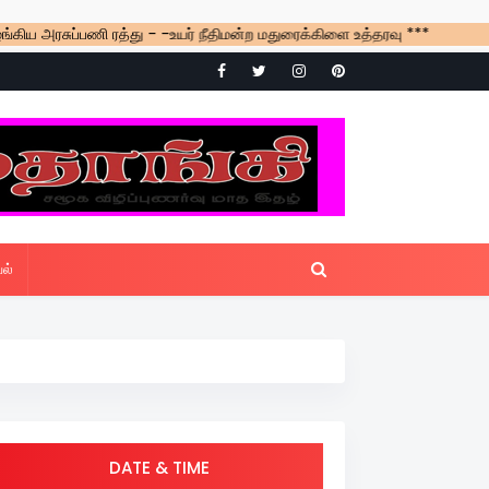
்பணி ரத்து - -உயர் நீதிமன்ற மதுரைக்கிளை உத்தரவு ***
ல்
DATE & TIME