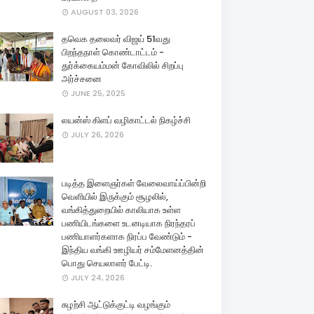
AUGUST 03, 2026
தவெக தலைவர் விஜய் 51வது
பிறந்தநாள் கொண்டாட்டம் -
துர்க்கையம்மன் கோவிலில் சிறப்பு
அர்ச்சனை
JUNE 25, 2025
லயன்ஸ் கிளப் வழிகாட்டல் நிகழ்ச்சி
JULY 26, 2026
படித்த இளைஞர்கள் வேலைவாய்ப்பின்றி
வெளியில் இருக்கும் சூழலில்,
வங்கித்துறையில் காலியாக உள்ள
பணியிடங்களை உடனடியாக நிரந்தரப்
பணியாளர்களாக நிரப்ப வேண்டும் -
இந்திய வங்கி ஊழியர் சம்மேளனத்தின்
பொது செயலாளர் பேட்டி.
JULY 24, 2026
சுழற்சி ஆட்டுக்குட்டி வழங்கும்