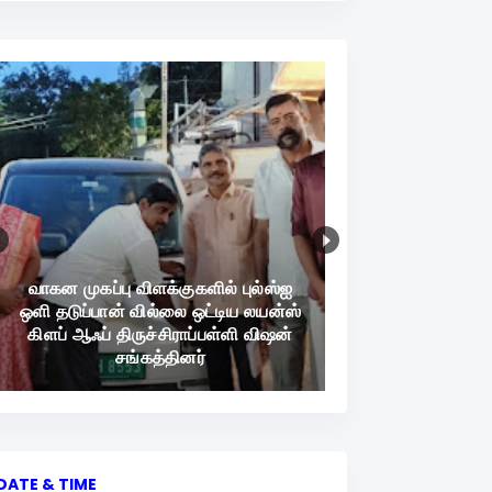
வாகன முகப்பு விளக்குகளில் புல்ஸ்ஐ
ஒளி தடுப்பான் வில்லை ஒட்டிய லயன்ஸ்
கிளப் ஆஃப் திருச்சிராப்பள்ளி விஷன்
சங்கத்தினர்
DATE & TIME