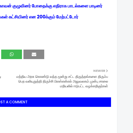
வன் குழுவினர் போதைக்கு எதிராக பாடல்களை பாடினர்
்கள் கட்சியினர் என 200க்கும் மேற்பட்டோர்
NEWER
ு
மத்திய அரசு கொண்டு வந்த மூன்று சட்ட திருத்தங்களை திரும்ப
பெற வலியுறுத்தி திருச்சி பிஎஸ்என்எல் அலுவலகம் முன்பு சாலை
மறியலில் ஈடுபட்ட வழக்கறிஞர்கள்
OST A COMMENT