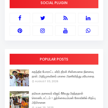
SOCIAL PLUGIN
POPULAR POSTS
சுதந்திர போராட்ட வீரர் தீரன் சின்னமலை நினைவு
நாள்: அதிமுகவினர் மாலை அணிவித்து மரியாதை
AUGUST 03, 2026
தவெக தலைவர் விஜய் 51வது பிறந்தநாள்
கொண்டாட்டம் - துர்க்கையம்மன் கோவிலில் சிறப்பு
அர்ச்சனை
JUNE 25, 2025