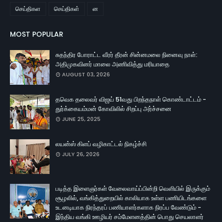
செய்திகள
செய்திகள்
ன
MOST POPULAR
சுதந்திர போராட்ட வீரர் தீரன் சின்னமலை நினைவு நாள்:
அதிமுகவினர் மாலை அணிவித்து மரியாதை
AUGUST 03, 2026
தவெக தலைவர் விஜய் 51வது பிறந்தநாள் கொண்டாட்டம் -
துர்க்கையம்மன் கோவிலில் சிறப்பு அர்ச்சனை
JUNE 25, 2025
லயன்ஸ் கிளப் வழிகாட்டல் நிகழ்ச்சி
JULY 26, 2026
படித்த இளைஞர்கள் வேலைவாய்ப்பின்றி வெளியில் இருக்கும்
சூழலில், வங்கித்துறையில் காலியாக உள்ள பணியிடங்களை
உடனடியாக நிரந்தரப் பணியாளர்களாக நிரப்ப வேண்டும் -
இந்திய வங்கி ஊழியர் சம்மேளனத்தின் பொது செயலாளர்