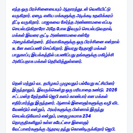
எந்த ஒரு பிரச்சினையையும் ஆதாரத்துடன் வெளியிட்டு
வருகிறார். ஏழை, எளிய மக்களுக்கு அடிக்கடி உதவிக்கரம்
நீட்டி வருகிறார். பாஜகவை சேர்ந்த அண்ணாமலை எப்படி
செயல்படுகிறாரோ அதே போல இவரும் செயல்படுவதால்,
மக்கள் இவரை குட்டி அண்ணாமலை என்றே
அழைக்கின்றனர். நிர்வாகிகளுக்கு ஒரு பிரச்சினை என்றால்
உடனே களப்பணி செய்கிறார். இவரது நேதாஜி மக்கள்
பாதுகாப்பு இயக்கத்தில் பயணிப்பது தங்களுக்கு மகிழ்ச்சி
அளிப்பதாக மக்கள் தெரிவித்துள்ளனர்.
தென் மற்றும் வட தமிழகம் முழுவதும் பல்வேறு கட்சியினர்
இருந்தாலும், இவருக்கென்று ஒரு மரியாதை உண்டு. 2026
சட்டமன்ற தேர்தலில் ஜெபி களம் காண்பார் என மக்கள்
எதிர்பார்த்து இருந்தனர். ஆனால் இளைஞர்களுக்கு வழி விட
வேண்டும் என்றும், அவர்களுக்கு பின்னால் இருந்து
செயல்படுவோம் என்றும், மறைமுகமாக 234
தொகுதிகளிலும் உள்ள சுயேட்சை இளைஞர்
வேட்பாளர்களுக்கு ஆதரவு தந்து கொண்டிருக்கிறார் ஜெபி.