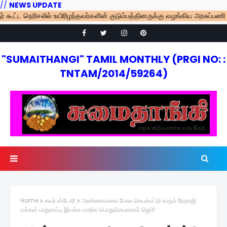
//
NEWS UPDATE
ட்ட நெரிசலில் உயிரிழந்தவர்களின் குடும்பத்தினருக்கு வழங்கிய அரசுப்பணி ரத்த
"SUMAITHANGI" TAMIL MONTHLY (PRGI NO: :
TNTAM/2014/59264)
Home
கவர் ஸ்டோரி
அண்ணாமலை போல செயல்பட்டு வரும் நேதாஜி
மக்கள் பாதுகாப்பு இயக்க மாநில பொதுசெயலாளர் ஜெபி!