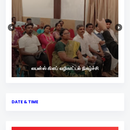
லயன்ஸ் கிளப் வழிகாட்டல் நிகழ்ச்சி
DATE & TIME