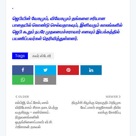
.
ஜெபியின் வேகமும், விவேகமும் தங்களை சரியான
பாதையில் கொண்டு செல்வதாகவும், இனிவரும் காலங்களில்
ஜெபி கூறும் நபரே முதலமைச்சராவார் எனவும் இயக்கத்தில்
பயணிப்பவர்கள் தெரிவித்துள்ளனர்.
Tags
கவர் ஸ்டோரி
OLDER
NEWER
எல்பிஜி, பெட்ரோல், டீசல்
திருச்சி கிழக்கு தொகுதி அதிமுக
விநியோகம் சீராக நடைபெற்று
வேட்பாளர் ராஜசேகரன் தீவிர
வருகிறது - எண்ணெய்
வாக்கு சேகரிப்பு
நிறுவனங்களின்
ஒருங்கிணைப்பாளர் வி.சி.
அசோகன் தகவல்