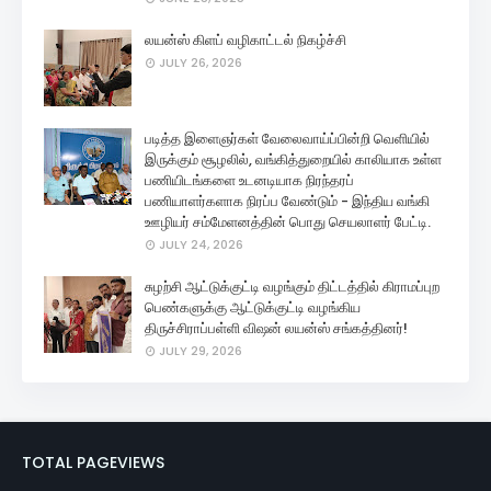
லயன்ஸ் கிளப் வழிகாட்டல் நிகழ்ச்சி
JULY 26, 2026
படித்த இளைஞர்கள் வேலைவாய்ப்பின்றி வெளியில்
இருக்கும் சூழலில், வங்கித்துறையில் காலியாக உள்ள
பணியிடங்களை உடனடியாக நிரந்தரப்
பணியாளர்களாக நிரப்ப வேண்டும் - இந்திய வங்கி
ஊழியர் சம்மேளனத்தின் பொது செயலாளர் பேட்டி.
JULY 24, 2026
சுழற்சி ஆட்டுக்குட்டி வழங்கும் திட்டத்தில் கிராமப்புற
பெண்களுக்கு ஆட்டுக்குட்டி வழங்கிய
திருச்சிராப்பள்ளி விஷன் லயன்ஸ் சங்கத்தினர்!
JULY 29, 2026
TOTAL PAGEVIEWS