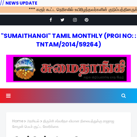
//
NEWS UPDATE
*** கரூர் கூட்ட நெரிசலில் உயிரிழந்தவர்களின் குடும்பத்தினருக்கு வழ
"SUMAITHANGI" TAMIL MONTHLY (PRGI NO: :
TNTAM/2014/59264)
Home
அரசியல்
திருச்சி சர்வதேச விமான நிலையத்துக்கு ராஜராஜ
சோழன் பெயா் சூட்ட கோரிக்கை