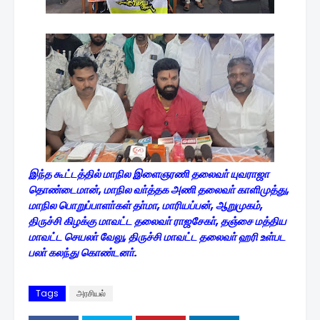
இந்த கூட்டத்தில் மாநில இளைஞரணி தலைவா் யுவராஜா
தொண்டைமான், மாநில வா்த்தக அணி தலைவா் காளிமுத்து,
மாநில பொறுப்பாளா்கள் தா்மா, மாரியப்பன், ஆறுமுகம்,
திருச்சி கிழக்கு மாவட்ட தலைவா் ராஜசேகா், தஞ்சை மத்திய
மாவட்ட செயலா் வேலு, திருச்சி மாவட்ட தலைவா் ஹரி உள்பட
பலா் கலந்து கொண்டனா்.
Tags
அரசியல்