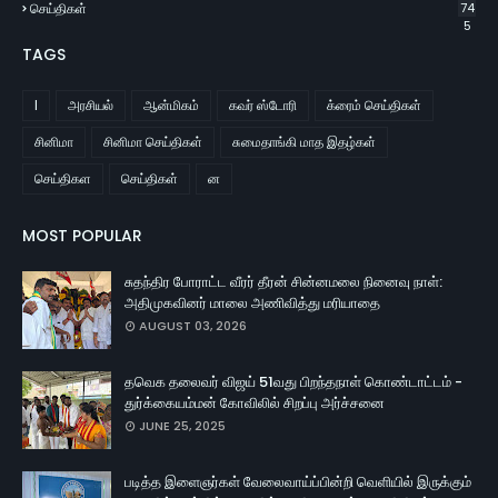
செய்திகள்
74
5
TAGS
l
அரசியல்
ஆன்மிகம்
கவர் ஸ்டோரி
க்ரைம் செய்திகள்
சினிமா
சினிமா செய்திகள்
சுமைதாங்கி மாத இதழ்கள்
செய்திகள
செய்திகள்
ன
MOST POPULAR
சுதந்திர போராட்ட வீரர் தீரன் சின்னமலை நினைவு நாள்:
அதிமுகவினர் மாலை அணிவித்து மரியாதை
AUGUST 03, 2026
தவெக தலைவர் விஜய் 51வது பிறந்தநாள் கொண்டாட்டம் -
துர்க்கையம்மன் கோவிலில் சிறப்பு அர்ச்சனை
JUNE 25, 2025
படித்த இளைஞர்கள் வேலைவாய்ப்பின்றி வெளியில் இருக்கும்