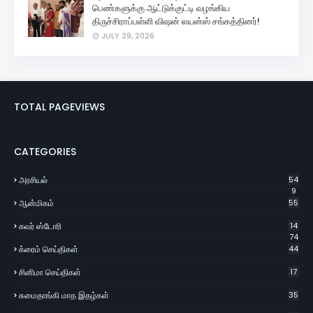
பெண்களுக்கு ஆட்டுக்குட்டி வழங்கிய
திருச்சிராப்பள்ளி விஷன் லயன்ஸ் சங்கத்தினர்!
JULY 29, 2026
TOTAL PAGEVIEWS
CATEGORIES
அரசியல்
54
9
ஆன்மிகம்
55
கவர் ஸ்டோரி
14
74
க்ரைம் செய்திகள்
44
சினிமா செய்திகள்
17
சுமைதாங்கி மாத இதழ்கள்
35