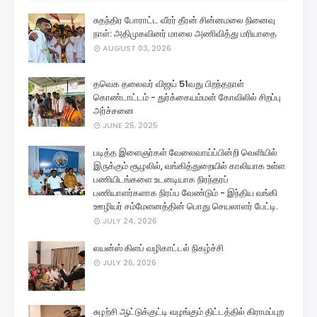
சுதந்திர போராட்ட வீரர் தீரன் சின்னமலை நினைவு
நாள்: அதிமுகவினர் மாலை அணிவித்து மரியாதை
AUGUST 03, 2026
தவெக தலைவர் விஜய் 51வது பிறந்தநாள்
கொண்டாட்டம் - துர்க்கையம்மன் கோவிலில் சிறப்பு
அர்ச்சனை
JUNE 25, 2025
படித்த இளைஞர்கள் வேலைவாய்ப்பின்றி வெளியில்
இருக்கும் சூழலில், வங்கித்துறையில் காலியாக உள்ள
பணியிடங்களை உடனடியாக நிரந்தரப்
பணியாளர்களாக நிரப்ப வேண்டும் - இந்திய வங்கி
ஊழியர் சம்மேளனத்தின் பொது செயலாளர் பேட்டி.
JULY 24, 2026
லயன்ஸ் கிளப் வழிகாட்டல் நிகழ்ச்சி
JULY 26, 2026
சுழற்சி ஆட்டுக்குட்டி வழங்கும் திட்டத்தில் கிராமப்புற