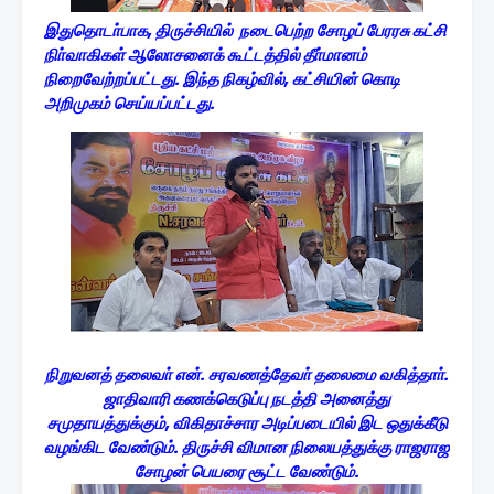
இதுதொடா்பாக, திருச்சியில் நடைபெற்ற சோழப் பேரரசு கட்சி
நிா்வாகிகள் ஆலோசனைக் கூட்டத்தில் தீா்மானம்
நிறைவேற்றப்பட்டது. இந்த நிகழ்வில், கட்சியின் கொடி
அறிமுகம் செய்யப்பட்டது.
நிறுவனத் தலைவா் என். சரவணத்தேவா் தலைமை வகித்தாா்.
ஜாதிவாரி கணக்கெடுப்பு நடத்தி அனைத்து
சமுதாயத்துக்கும், விகிதாச்சார அடிப்படையில் இட ஒதுக்கீடு
வழங்கிட வேண்டும். திருச்சி விமான நிலையத்துக்கு ராஜராஜ
சோழன் பெயரை சூட்ட வேண்டும்.