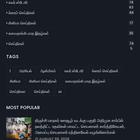
கவர் ஸ்டோரி
14
83
க்ரைம் செய்திகள்
44
சினிமா செய்திகள்
17
சுமைதாங்கி மாத இதழ்கள்
35
செய்திகள்
74
5
TAGS
l
அரசியல்
ஆன்மிகம்
கவர் ஸ்டோரி
க்ரைம் செய்திகள்
சினிமா
சினிமா செய்திகள்
சுமைதாங்கி மாத இதழ்கள்
செய்திகள
செய்திகள்
ன
MOST POPULAR
திருச்சி மாநகர் உறையூர் வடக்கு பகுதி அதிமுக சார்பில்
நலத்திட்ட உதவிகள் மாவட்ட செயலாளர் கார்த்திகேயன்,
அமைப்பு செயலாளர் ரத்தினவேல் வழங்கினார்கள்
AUGUST 06, 2026