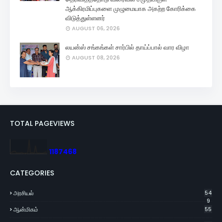
ஆக்கிரமிப்புகளை முழுமையாக அகற்ற கோரிக்கை
விடுத்துள்ளனர்
AUGUST 06, 2026
லயன்ஸ் சங்கங்கள் சார்பில் தாய்ப்பால் வார விழா
AUGUST 08, 2026
TOTAL PAGEVIEWS
1
1
8
7
4
6
8
CATEGORIES
அரசியல்
54
9
ஆன்மிகம்
55