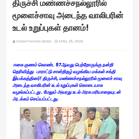
திருச்சி மண்ணச்சநல்லூரில்
மூளைச்சாவு அடைந்த வாலிபரின்
உடல் உறுப்புகள் தானம்!
SUMAITHANGI NEWS
APRIL 25, 2026
ஈகை குணம் கொண்ட 57ஆவது பெற்றோருக்கு நன்றி
தெரிவித்து பாராட்டு சான்றிதழ் வழங்கிய மக்கள் சக்தி
இயக்கத்தினர்! திருச்சி, மண்ணச்சநல்லூரில் மூளைச் சாவு
அடைந்த வாலிபரின் உடல் உறுப்புகள் கொடையாக
வழங்கப்பட்டது . மேலும் அவரது உடல் அரசு மரியாதையுடன்
அடக்கம் செய்யப்பட்டது.