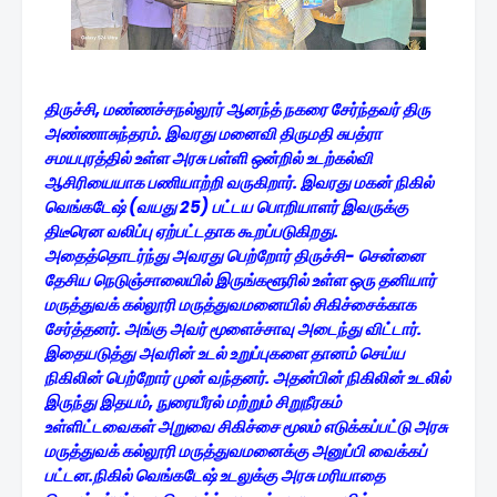
திருச்சி, மண்ணச்சநல்லூர் ஆனந்த் நகரை சேர்ந்தவர் திரு
அண்ணாசுந்தரம். இவரது மனைவி திருமதி சுபத்ரா
சமயபுரத்தில் உள்ள அரசு பள்ளி ஒன்றில் உடற்கல்வி
ஆசிரியையாக பணியாற்றி வருகிறார். இவரது மகன் நிகில்
வெங்கடேஷ் (வயது 25) பட்டய பொறியாளர் இவருக்கு
திடீரென வலிப்பு ஏற்பட்டதாக கூறப்படுகிறது.
அதைத்தொடர்ந்து அவரது பெற்றோர் திருச்சி- சென்னை
தேசிய நெடுஞ்சாலையில் இருங்களூரில் உள்ள ஒரு தனியார்
மருத்துவக் கல்லூரி மருத்துவமனையில் சிகிச்சைக்காக
சேர்த்தனர். அங்கு அவர் மூளைச்சாவு அடைந்து விட்டார்.
இதையடுத்து அவரின் உடல் உறுப்புகளை தானம் செய்ய
நிகிலின் பெற்றோர் முன் வந்தனர். அதன்பின் நிகிலின் உடலில்
இருந்து இதயம், நுரையீரல் மற்றும் சிறுநீரகம்
உள்ளிட்டவைகள் அறுவை சிகிச்சை மூலம் எடுக்கப்பட்டு அரசு
மருத்துவக் கல்லூரி மருத்துவமனைக்கு அனுப்பி வைக்கப்
பட்டன.நிகில் வெங்கடேஷ் உடலுக்கு அரசு மரியாதை