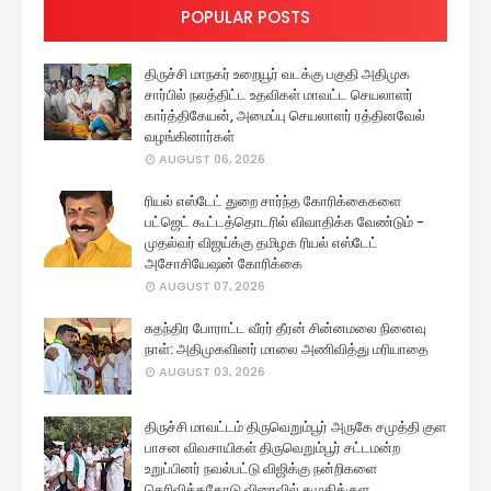
POPULAR POSTS
திருச்சி மாநகர் உறையூர் வடக்கு பகுதி அதிமுக
சார்பில் நலத்திட்ட உதவிகள் மாவட்ட செயலாளர்
கார்த்திகேயன், அமைப்பு செயலாளர் ரத்தினவேல்
வழங்கினார்கள்
AUGUST 06, 2026
ரியல் எஸ்டேட் துறை சார்ந்த கோரிக்கைகளை
பட்ஜெட் கூட்டத்தொடரில் விவாதிக்க வேண்டும் -
முதல்வர் விஜய்க்கு தமிழக ரியல் எஸ்டேட்
அசோசியேஷன் கோரிக்கை
AUGUST 07, 2026
சுதந்திர போராட்ட வீரர் தீரன் சின்னமலை நினைவு
நாள்: அதிமுகவினர் மாலை அணிவித்து மரியாதை
AUGUST 03, 2026
திருச்சி மாவட்டம் திருவெறும்பூர் அருகே சமுத்தி குள
பாசன விவசாயிகள் திருவெறும்பூர் சட்டமன்ற
உறுப்பினர் நவல்பட்டு விஜிக்கு நன்றிகளை
தெரிவித்ததோடு விரைவில் சமுதிக்குள