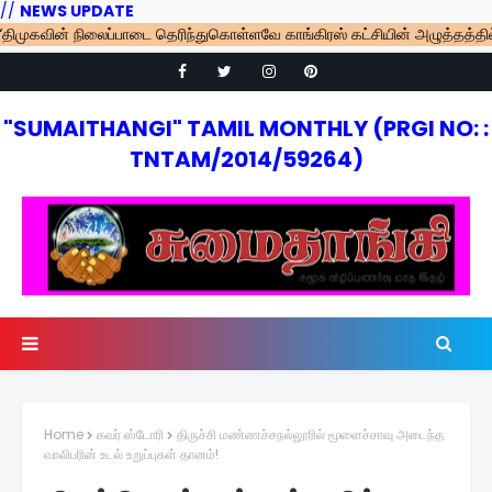
//
NEWS UPDATE
ின் நிலைப்பாடை தெரிந்துகொள்ளவே காங்கிரஸ் கட்சியின் அழுத்தத்தில் எம்.பி
"SUMAITHANGI" TAMIL MONTHLY (PRGI NO: :
TNTAM/2014/59264)
Home
கவர் ஸ்டோரி
திருச்சி மண்ணச்சநல்லூரில் மூளைச்சாவு அடைந்த
வாலிபரின் உடல் உறுப்புகள் தானம்!