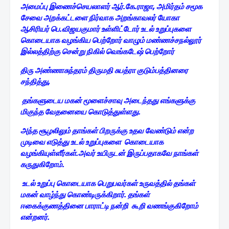
அமைப்பு இணைச்செயலாளர் ஆர்.கே.ராஜா, அமிர்தம் சமூக
சேவை அறக்கட்டளை நிர்வாக அறங்காவலர் யோகா
ஆசிரியர் பெ.விஜயகுமார் உள்ளிட்டோர் உடல் உறுப்புகளை
கொடையாக வழங்கிய பெற்றோர் வாழும் மண்ணச்சநல்லூர்
இல்லத்திற்கு சென்று
நிகில் வெங்கடேஷ் பெற்றோர்
திரு அண்ணாசுந்தரம் திருமதி சுபத்ரா குடும்பத்தினரை
சந்தித்து,
தங்களுடைய மகன் மூளைச்சாவு அடைந்தது எங்களுக்கு
மிகுந்த வேதனையை கொடுத்துள்ளது.
அந்த சூழலிலும் தாங்கள்
பிறருக்கு உதவ வேண்டும் என்ற
முடிவை எடுத்து உடல் உறுப்புகளை கொடையாக
வழங்கியுள்ளீர்கள்.அவர் உயிருடன் இருப்பதாகவே நாங்கள்
கருதுகிறோம்.
உடல் உறுப்பு கொடையாக பெறுபவர்கள் உருவத்தில் தங்கள்
மகன் வாழ்ந்து கொண்டிருக்கிறார். தங்கள்
ஈகைக்குணத்தினை பாராட்டி நன்றி கூறி வணங்குகிறோம்
என்றனர்.