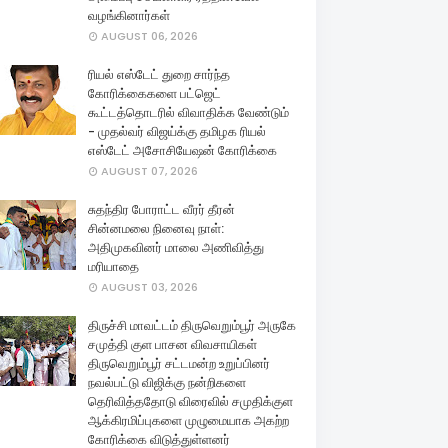
வழங்கினார்கள்
AUGUST 06, 2026
ரியல் எஸ்டேட் துறை சார்ந்த
கோரிக்கைகளை பட்ஜெட்
கூட்டத்தொடரில் விவாதிக்க வேண்டும்
- முதல்வர் விஜய்க்கு தமிழக ரியல்
எஸ்டேட் அசோசியேஷன் கோரிக்கை
AUGUST 07, 2026
சுதந்திர போராட்ட வீரர் தீரன்
சின்னமலை நினைவு நாள்:
அதிமுகவினர் மாலை அணிவித்து
மரியாதை
AUGUST 03, 2026
திருச்சி மாவட்டம் திருவெறும்பூர் அருகே
சமுத்தி குள பாசன விவசாயிகள்
திருவெறும்பூர் சட்டமன்ற உறுப்பினர்
நவல்பட்டு விஜிக்கு நன்றிகளை
தெரிவித்ததோடு விரைவில் சமுதிக்குள
ஆக்கிரமிப்புகளை முழுமையாக அகற்ற
கோரிக்கை விடுத்துள்ளனர்