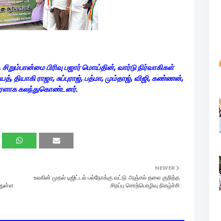
சிறும்பான்மை பிரிவு பஜார் மொய்தின், வார்டு நிர்வாகிகள்
ையத், தியாகி ராஜா, சுப்புராஜ், பத்மா, மும்தாஜ், விஜி, கண்ணன்,
 திரளாக கலந்துகொண்டனர்.
NEWER
உலகின் முதல் டிஜிட்டல் பல்நோக்கு வட்டு அஞ்சல் தலை குறித்த
்துள்ள
சிறப்பு சொற்பொழிவு நிகழ்ச்சி