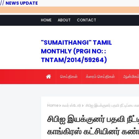
//
NEWS UPDATE
HOME
ABOUT
CONTACT
"SUMAITHANGI" TAMIL
MONTHLY (PRGI NO: :
TNTAM/2014/59264)
செய்திகள்
க்ரைம் செய்திகள்
ஆன்மிகம
Home
கவர் ஸ்டோரி
சிபிஐ இயக்குனர் பதவி நீட்டிப்பை கண்
சிபிஐ இயக்குனர் பதவி நீட்ட
காங்கிரஸ் கட்சியினர் கண்