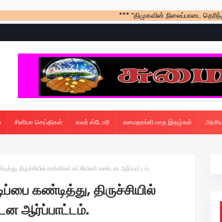
*** “திமுகவின் நிலைப்பாடை தெரிந்துகொள்ளவே 
்
சினிமா செய்திகள்
கவர் ஸ்டோரி
சுமைதாங்கி மாத இதழ்கள்
அரசிய
டித்து, திருச்சியில் காங்கிரஸ் கட்சியினர் கண்டன ஆர்ப்பாட்டம்.
ிப்பை கண்டித்து, திருச்சியில்
டன ஆர்ப்பாட்டம்.