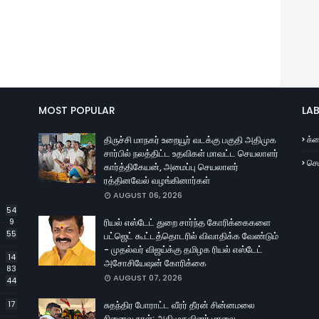
MOST POPULAR
LAB
திருச்சி மாநகர் உறையூர் வடக்கு பகுதி அதிமுக
க்ர
சார்பில் நலத்திட்ட உதவிகள் மாவட்ட செயலாளர்
செய
கார்த்திகேயன், அமைப்பு செயலாளர்
ரத்தினவேல் வழங்கினார்கள்
AUGUST 06, 2026
54
9
ரியல் எஸ்டேட் துறை சார்ந்த கோரிக்கைகளை
55
பட்ஜெட் கூட்டத்தொடரில் விவாதிக்க வேண்டும்
- முதல்வர் விஜய்க்கு தமிழக ரியல் எஸ்டேட்
14
அசோசியேஷன் கோரிக்கை
83
AUGUST 07, 2026
44
17
சுதந்திர போராட்ட வீரர் தீரன் சின்னமலை
நினைவு நாள்: அதிமுகவினர் மாலை