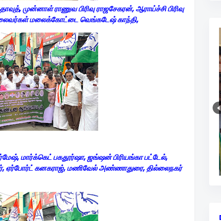
்தாவுத், முன்னாள் ராணுவ பிரிவு ராஜசேகரன், ஆராய்ச்சி பிரிவு
லைவர்கள் மலைக்கோட்டை வெங்கடேஷ் காந்தி,
ேஷ், மார்க்கெட் பகதூர்ஷா, ஜங்ஷன் பிரியங்கா பட்டேல்,
கர், ஏர்போர்ட் கனகராஜ், மணிவேல் அண்ணாதுரை, தில்லைநகர்