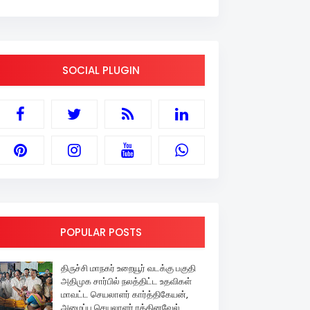
SOCIAL PLUGIN
POPULAR POSTS
திருச்சி மாநகர் உறையூர் வடக்கு பகுதி
அதிமுக சார்பில் நலத்திட்ட உதவிகள்
மாவட்ட செயலாளர் கார்த்திகேயன்,
அமைப்பு செயலாளர் ரத்தினவேல்