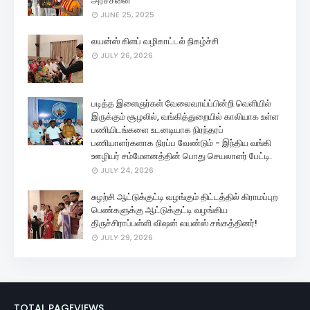
அர்ச்சனை
JUNE 25, 2025
லயன்ஸ் கிளப் வழிகாட்டல் நிகழ்ச்சி
JULY 26, 2026
படித்த இளைஞர்கள் வேலைவாய்ப்பின்றி வெளியில்
இருக்கும் சூழலில், வங்கித்துறையில் காலியாக உள்ள
பணியிடங்களை உடனடியாக நிரந்தரப்
பணியாளர்களாக நிரப்ப வேண்டும் - இந்திய வங்கி
ஊழியர் சம்மேளனத்தின் பொது செயலாளர் பேட்டி.
JULY 24, 2026
சுழற்சி ஆட்டுக்குட்டி வழங்கும் திட்டத்தில் கிராமப்புற
பெண்களுக்கு ஆட்டுக்குட்டி வழங்கிய
திருச்சிராப்பள்ளி விஷன் லயன்ஸ் சங்கத்தினர்!
JULY 29, 2026
TOTAL PAGEVIEWS