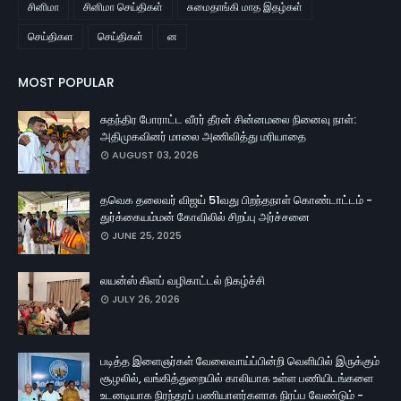
சினிமா
சினிமா செய்திகள்
சுமைதாங்கி மாத இதழ்கள்
செய்திகள
செய்திகள்
ன
MOST POPULAR
சுதந்திர போராட்ட வீரர் தீரன் சின்னமலை நினைவு நாள்:
அதிமுகவினர் மாலை அணிவித்து மரியாதை
AUGUST 03, 2026
தவெக தலைவர் விஜய் 51வது பிறந்தநாள் கொண்டாட்டம் -
துர்க்கையம்மன் கோவிலில் சிறப்பு அர்ச்சனை
JUNE 25, 2025
லயன்ஸ் கிளப் வழிகாட்டல் நிகழ்ச்சி
JULY 26, 2026
படித்த இளைஞர்கள் வேலைவாய்ப்பின்றி வெளியில் இருக்கும்
சூழலில், வங்கித்துறையில் காலியாக உள்ள பணியிடங்களை
உடனடியாக நிரந்தரப் பணியாளர்களாக நிரப்ப வேண்டும் -