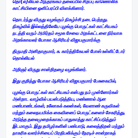
தொ(ல்)லியல் அந்தரங்கம் தலைப்பில் சிறப்பு காணொலிக்
காட்சியினை ஒளிப்பரப்பி விளக்கினார்.
தொடர்ந்து விருது வழங்கும் நிகழ்ச்சி நடைபெற்றது.
நிகழ்வில் இல்லத்திலேயே புழங்கு பொருட்கள் காட்சியகம்
நடத்தி வரும் அமிர்தம் சமூக சேவை அறக்கட்டளை நிர்வாக
அறங்காவலர் யோகா ஆசிரியர் விஜயகுமார்க்கு
திருமதி அனிதாகுமார், சு. கார்த்திகேயன் போஸ் உள்ளிட்டோர்
தொல்லியல்
அறிஞர் விருது சான்றிதழை வழங்கினர்.
இது குறித்து யோகா ஆசிரியர் விஜயகுமார் பேசுகையில்,
புழங்கு பொருட்கள் காட்சியகம் என்பது நம் முன்னோர்கள்
அன்றாட வாழ்வில் பயன்படுத்திய, மண்ணால் ஆன
மண்பாண்டங்கள், உலோகக் கலன்கள், வேளாண் கருவிகள்
மற்றும் கலைநயமிக்க கைவினைப் பொருட்களைச் சேகரித்து,
அடுத்த தலைமுறைக்காகப் பாதுகாத்து காட்சிப்படுத்தும்
இடமாகும். இது தமிழர்களின் பண்பாடு, கலைத்திறன் மற்றும்
நாகரிக வளர்ச்சியைப் பிரதிபலிக்கும் நேரடிச் சான்றாகத்