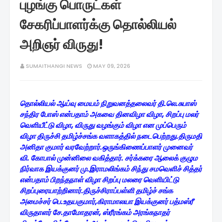
புழங்கு பொருட்கள்
சேகரிப்பாளர்க்கு தொல்லியல்
அறிஞர் விருது!
SUMAITHANGI NEWS
MAY 09, 2026
தொல்லியல் ஆய்வு மையம் நிறுவனத்தலைவர் தி.லெ.சுபாஸ்
சந்திர போஸ் என்பதாம் அகவை தினவிழா விழா, சிறப்பு மலர்
வெளியீட்டு விழா, விருது வழங்கும் விழா என முப்பெரும்
விழா திருச்சி தமிழ்ச்சங்க வளாகத்தில் நடைபெற்றது.
திருமதி
அனிதா குமார் வரவேற்றார்.ஒருங்கிணைப்பாளர் முனைவர்
வி. கோபால் முன்னிலை வகித்தார். சர்க்கரை ஆலைக் குழும
நிர்வாக இயக்குனர் மு.இராமலிங்கம் சிந்து சமவெளிச் சித்தர்
என்பதாம் பிறந்தநாள் விழா சிறப்பு மலரை வெளியிட்டு
சிறப்புரையாற்றினார்.திருச்சிராப்பள்ளி தமிழ்ச் சங்க
அமைச்சர் பெ.உதயகுமார்,கிராமாலயா இயக்குனர் பத்மஸ்ரீ
விருதாளர் சே.தாமோதரன், ஸ்ரீரங்கம் அரங்கநாதர்