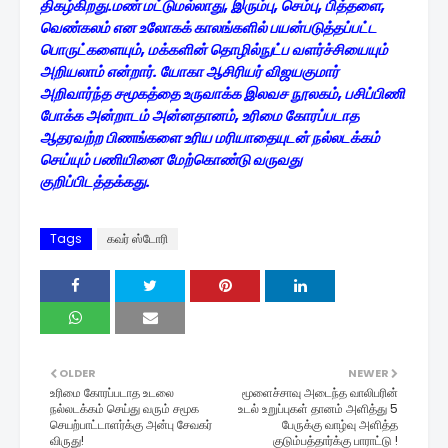
திகழ்கிறது.மண் மட்டுமல்லாது, இரும்பு, செம்பு, பித்தளை,
வெண்கலம் என உலோகக் காலங்களில் பயன்படுத்தப்பட்ட
பொருட்களையும், மக்களின் தொழில்நுட்ப வளர்ச்சியையும்
அறியலாம் என்றார். யோகா ஆசிரியர் விஜயகுமார்
அறிவார்ந்த சமூகத்தை உருவாக்க இலவச நூலகம், பசிப்பிணி
போக்க அன்றாடம் அன்னதானம், உரிமை கோரப்படாத
ஆதரவற்ற பிணங்களை உரிய மரியாதையுடன் நல்லடக்கம்
செய்யும் பணியினை மேற்கொண்டு வருவது
குறிப்பிடத்தக்கது.
Tags
கவர் ஸ்டோரி
OLDER
NEWER
உரிமை கோரப்படாத உடலை
மூளைச்சாவு அடைந்த வாலிபரின்
நல்லடக்கம் செய்து வரும் சமூக
உடல் உறுப்புகள் தானம் அளித்து 5
செயற்பாட்டாளர்க்கு அன்பு சேவகர்
பேருக்கு வாழ்வு அளித்த
விருது!
குடும்பத்தார்க்கு பாராட்டு !