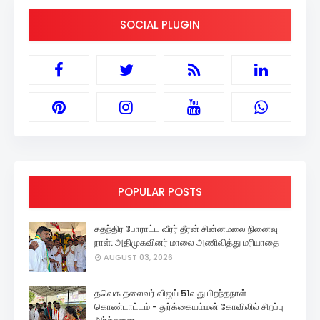
SOCIAL PLUGIN
POPULAR POSTS
சுதந்திர போராட்ட வீரர் தீரன் சின்னமலை நினைவு
நாள்: அதிமுகவினர் மாலை அணிவித்து மரியாதை
AUGUST 03, 2026
தவெக தலைவர் விஜய் 51வது பிறந்தநாள்
கொண்டாட்டம் - துர்க்கையம்மன் கோவிலில் சிறப்பு