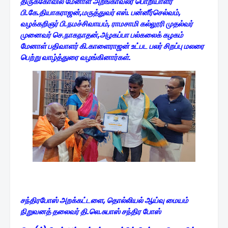
திருக்கோவில் மேனாள் அறங்காவலர் பொறியாளர்
பி.கே.தியாகராஜன்,
மருத்துவர் எஸ். பன்னீர்செல்வம்,
வழக்கறிஞர் பி.நமச்சிவாயம், ராமசாமி கல்லூரி முதல்வர்
முனைவர் செ.நாகநாதன்,
அழகப்பா பல்கலைக் கழகம்
மேனாள் பதிவாளர் கி.காளைராஜன்
உட்பட பலர்
சிறப்பு மலரை
பெற்று வாழ்த்துரை வழங்கினார்கள்.
சந்திரபோஸ் அறக்கட்டளை, தொல்லியல் ஆய்வு மையம்
நிறுவனத் தலைவர் தி.லெ.சுபாஸ் சந்திர போஸ்