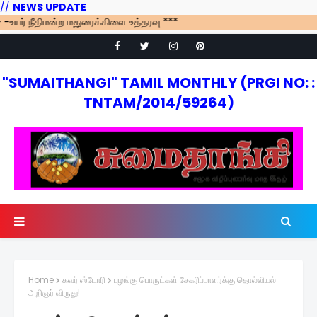
//
NEWS UPDATE
ர் நீதிமன்ற மதுரைக்கிளை உத்தரவு ***
"SUMAITHANGI" TAMIL MONTHLY (PRGI NO: :
TNTAM/2014/59264)
Home
கவர் ஸ்டோரி
புழங்கு பொருட்கள் சேகரிப்பாளர்க்கு தொல்லியல்
அறிஞர் விருது!