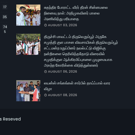
17
சுதந்திர போராட்ட வீரர் தீரன் சின்னமலை
நினைவு நாள்: அதிமுகவினர் மாலை
35
அணிவித்து மரியாதை
AUGUST 03, 2026
74
5
திருச்சி மாவட்டம் திருவெறும்பூர் அருகே
சமுத்தி குள பாசன விவசாயிகள் திருவெறும்பூர்
சட்டமன்ற உறுப்பினர் நவல்பட்டு விஜிக்கு
நன்றிகளை தெரிவித்ததோடு விரைவில்
சமுதிக்குள ஆக்கிரமிப்புகளை முழுமையாக
அகற்ற கோரிக்கை விடுத்துள்ளனர்
AUGUST 06, 2026
லயன்ஸ் சங்கங்கள் சார்பில் தாய்ப்பால் வார
விழா
AUGUST 08, 2026
ts Reseved