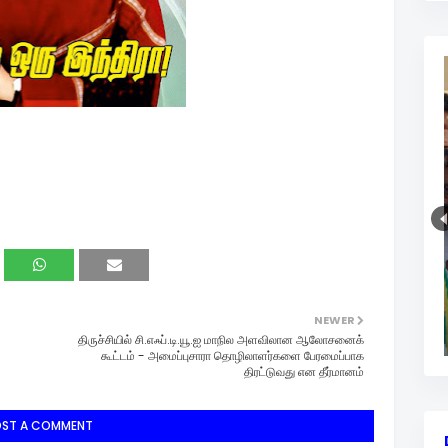
NEWER
திருச்சியில் சி.எஃப்.டி.யூ.ஐ மாநில அளவிலான ஆலோசனைக்
கூட்டம் - அமைப்புசாரா தொழிலாளர்களை பேரமைப்பாக
திரட்டுவது என தீர்மானம்
OST A COMMENT