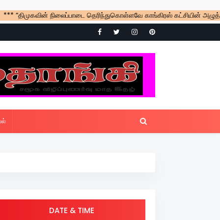
முகவின் நிலைப்பாடை தெரிந்துகொள்ளவே காங்கிரஸ் கட்சியின் அழுத்தத்தில் எம
ல்
DATE & TIME