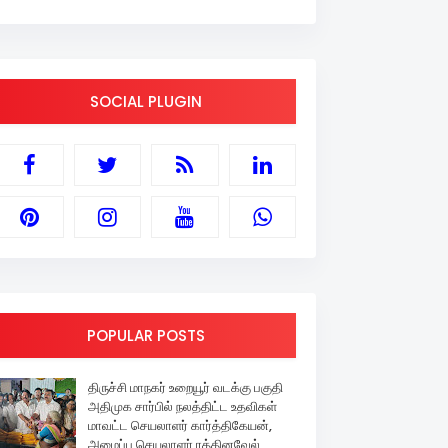
SOCIAL PLUGIN
POPULAR POSTS
திருச்சி மாநகர் உறையூர் வடக்கு பகுதி
அதிமுக சார்பில் நலத்திட்ட உதவிகள்
மாவட்ட செயலாளர் கார்த்திகேயன்,
அமைப்பு செயலாளர் ரத்தினவேல்