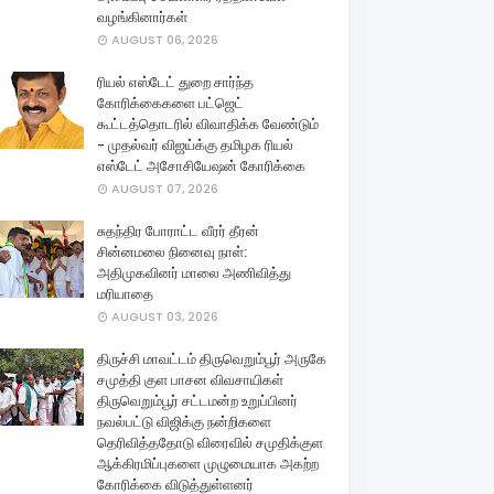
வழங்கினார்கள்
AUGUST 06, 2026
ரியல் எஸ்டேட் துறை சார்ந்த
கோரிக்கைகளை பட்ஜெட்
கூட்டத்தொடரில் விவாதிக்க வேண்டும்
- முதல்வர் விஜய்க்கு தமிழக ரியல்
எஸ்டேட் அசோசியேஷன் கோரிக்கை
AUGUST 07, 2026
சுதந்திர போராட்ட வீரர் தீரன்
சின்னமலை நினைவு நாள்:
அதிமுகவினர் மாலை அணிவித்து
மரியாதை
AUGUST 03, 2026
திருச்சி மாவட்டம் திருவெறும்பூர் அருகே
சமுத்தி குள பாசன விவசாயிகள்
திருவெறும்பூர் சட்டமன்ற உறுப்பினர்
நவல்பட்டு விஜிக்கு நன்றிகளை
தெரிவித்ததோடு விரைவில் சமுதிக்குள
ஆக்கிரமிப்புகளை முழுமையாக அகற்ற
கோரிக்கை விடுத்துள்ளனர்