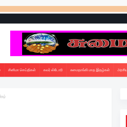
*** “தி
்
சினிமா செய்திகள்
கவர் ஸ்டோரி
சுமைதாங்கி மாத இதழ்கள்
அரசிய
இதழ்