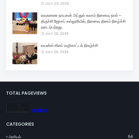
JULY 24, 2026
ஏவுகணை நாயகன் அப்துல் கலாம் நினைவு நாள் -
திருச்சி ஜோசப் கல்லூரியில், நினைவு தினம் நிகழ்ச்சி
நடைபெற்றது.
JULY 28, 2026
லயன்ஸ் கிளப் வழிகாட்டல் நிகழ்ச்சி
JULY 26, 2026
TOTAL PAGEVIEWS
1
1
8
6
8
3
1
CATEGORIES
அரசியல்
54