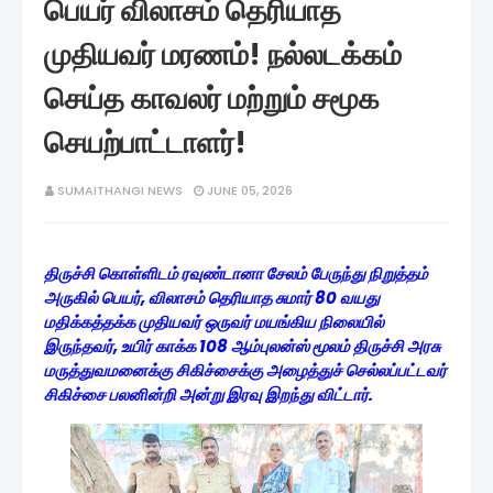
பெயர் விலாசம் தெரியாத
முதியவர் மரணம்! நல்லடக்கம்
செய்த காவலர் மற்றும் சமூக
செயற்பாட்டாளர்!
SUMAITHANGI NEWS
JUNE 05, 2026
திருச்சி கொள்ளிடம் ரவுண்டானா சேலம் பேருந்து நிறுத்தம்
அருகில் பெயர், விலாசம் தெரியாத சுமார் 80 வயது
மதிக்கத்தக்க முதியவர் ஒருவர் மயங்கிய நிலையில்
இருந்தவர், உயிர் காக்க 108 ஆம்புலன்ஸ் மூலம் திருச்சி அரசு
மருத்துவமனைக்கு சிகிச்சைக்கு அழைத்துச் செல்லப்பட்டவர்
சிகிச்சை பலனின்றி அன்று இரவு இறந்து விட்டார்.