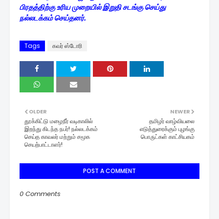
பிரதத்திற்கு உரிய முறையில் இறுதி சடங்கு செய்து
நல்லடக்கம் செய்தனர்.
Tags
கவர் ஸ்டோரி
OLDER
NEWER
தூக்கிட்டு மழைநீர் வடிகாலில்
தமிழர் வாழ்வியலை
இறந்து கிடந்த நபர்! நல்லடக்கம்
எடுத்துரைக்கும் புழங்கு
செய்த காவலர் மற்றும் சமூக
பொருட்கள் காட்சியகம்
செயற்பாட்டாளர்!
POST A COMMENT
0 Comments