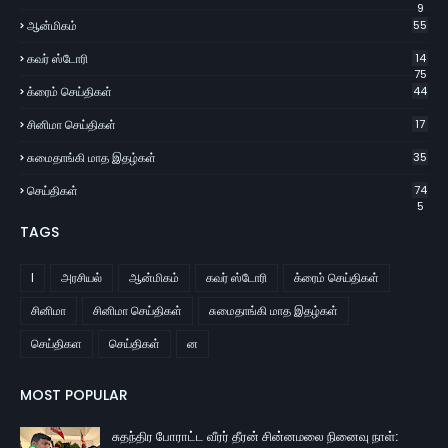
9
ஆன்மிகம்
55
கவர் ஸ்டோரி
14
75
க்ரைம் செய்திகள்
44
சினிமா செய்திகள்
17
சுமைதாங்கி மாத இதழ்கள்
35
செய்திகள்
74
5
TAGS
l
அரசியல்
ஆன்மிகம்
கவர் ஸ்டோரி
க்ரைம் செய்திகள்
சினிமா
சினிமா செய்திகள்
சுமைதாங்கி மாத இதழ்கள்
செய்திகள
செய்திகள்
ன
MOST POPULAR
சுதந்திர போராட்ட வீரர் தீரன் சின்னமலை நினைவு நாள்: