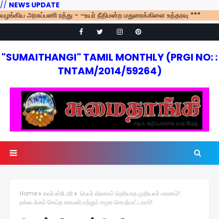
//
NEWS UPDATE
்கிய அரசுப்பணி ரத்து - -உயர் நீதிமன்ற மதுரைக்கிளை உத்தரவு ***
"SUMAITHANGI" TAMIL MONTHLY (PRGI NO: :
TNTAM/2014/59264)
Home
கவர் ஸ்டோரி
பெயர் விலாசம் தெரியாத முதியவர் மரணம்!
நல்லடக்கம் செய்த காவலர் மற்றும் சமூக செயற்பாட்டாளர்!