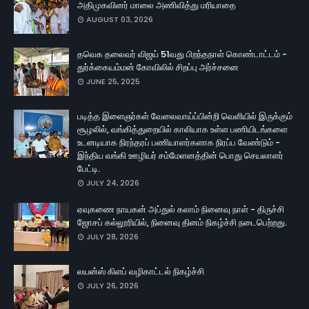
அதிமுகவினர் மாலை அணிவித்து மரியாதை
AUGUST 03, 2026
தவெக தலைவர் விஜய் 51வது பிறந்தநாள் கொண்டாட்டம் -
துர்க்கையம்மன் கோவிலில் சிறப்பு அர்ச்சனை
JUNE 25, 2025
படித்த இளைஞர்கள் வேலைவாய்ப்பின்றி வெளியில் இருக்கும்
சூழலில், வங்கித்துறையில் காலியாக உள்ள பணியிடங்களை
உடனடியாக நிரந்தரப் பணியாளர்களாக நிரப்ப வேண்டும் -
இந்திய வங்கி ஊழியர் சம்மேளனத்தின் பொது செயலாளர்
பேட்டி.
JULY 24, 2026
ஏவுகணை நாயகன் அப்துல் கலாம் நினைவு நாள் - திருச்சி
ஜோசப் கல்லூரியில், நினைவு தினம் நிகழ்ச்சி நடைபெற்றது.
JULY 28, 2026
லயன்ஸ் கிளப் வழிகாட்டல் நிகழ்ச்சி
JULY 26, 2026