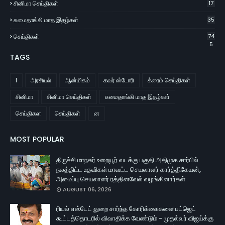
சினிமா செய்திகள்
17
சுமைதாங்கி மாத இதழ்கள்
35
செய்திகள்
74
5
TAGS
l
அரசியல்
ஆன்மிகம்
கவர் ஸ்டோரி
க்ரைம் செய்திகள்
சினிமா
சினிமா செய்திகள்
சுமைதாங்கி மாத இதழ்கள்
செய்திகள
செய்திகள்
ன
MOST POPULAR
திருச்சி மாநகர் உறையூர் வடக்கு பகுதி அதிமுக சார்பில்
நலத்திட்ட உதவிகள் மாவட்ட செயலாளர் கார்த்திகேயன்,
அமைப்பு செயலாளர் ரத்தினவேல் வழங்கினார்கள்
AUGUST 06, 2026
ரியல் எஸ்டேட் துறை சார்ந்த கோரிக்கைகளை பட்ஜெட்
கூட்டத்தொடரில் விவாதிக்க வேண்டும் - முதல்வர் விஜய்க்கு