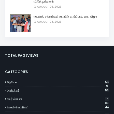
விடுத்துள்ளனர்
AUGUST 06, 2026
லயன்ஸ் சங்கங்கள் சார்பில் தாய்ப்பால் வார விழா
AUGUST 08, 2026
TOTAL PAGEVIEWS
CATEGORIES
அரசியல்
54
9
ஆன்மிகம்
55
கவர் ஸ்டோரி
14
83
க்ரைம் செய்திகள்
44