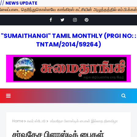
//
NEWS UPDATE
பாடை தெரிந்துகொள்ளவே காங்கிரஸ் கட்சியின் அழுத்தத்தில் எம்.பி.க்கள் கூட்
"SUMAITHANGI" TAMIL MONTHLY (PRGI NO: :
TNTAM/2014/59264)
Home
கவர் ஸ்டோரி
சர்வதேச பிளாஸ்டிக் பைகள் இல்லாத தினவிழா
சர்வதேச பிளாஸ்டிக் பைகள்