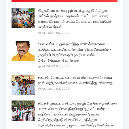
திருச்சி மாநகர் உறையூர் வடக்கு பகுதி அதிமுக
சார்பில் நலத்திட்ட உதவிகள் மாவட்ட செயலாளர்
கார்த்திகேயன், அமைப்பு செயலாளர் ரத்தினவேல்
வழங்கினார்கள்
AUGUST 06, 2026
ரியல் எஸ்டேட் துறை சார்ந்த கோரிக்கைகளை
பட்ஜெட் கூட்டத்தொடரில் விவாதிக்க வேண்டும் -
முதல்வர் விஜய்க்கு தமிழக ரியல் எஸ்டேட்
அசோசியேஷன் கோரிக்கை
AUGUST 07, 2026
சுதந்திர போராட்ட வீரர் தீரன் சின்னமலை நினைவு
நாள்: அதிமுகவினர் மாலை அணிவித்து மரியாதை
AUGUST 03, 2026
திருச்சி மாவட்டம் திருவெறும்பூர் அருகே சமுத்தி குள
பாசன விவசாயிகள் திருவெறும்பூர் சட்டமன்ற
உறுப்பினர் நவல்பட்டு விஜிக்கு நன்றிகளை
தெரிவித்ததோடு விரைவில் சமுதிக்குள
ஆக்கிரமிப்புகளை முழுமையாக அகற்ற கோரிக்கை