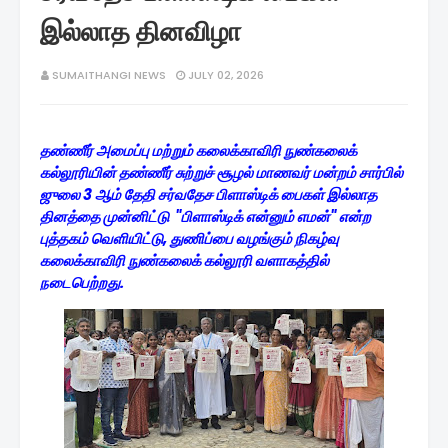
இல்லாத தினவிழா
SUMAITHANGI NEWS
JULY 02, 2026
தண்ணீர் அமைப்பு மற்றும் கலைக்காவிரி நுண்கலைக்
கல்லூரியின் தண்ணீர் சுற்றுச் சூழல் மாணவர் மன்றம் சார்பில்
ஜுலை 3 ஆம் தேதி சர்வதேச பிளாஸ்டிக் பைகள் இல்லாத
தினத்தை முன்னிட்டு "பிளாஸ்டிக் என்னும் எமன்" என்ற
புத்தகம் வெளியிட்டு, துணிப்பை வழங்கும் நிகழ்வு
கலைக்காவிரி நுண்கலைக் கல்லூரி வளாகத்தில்
நடைபெற்றது.