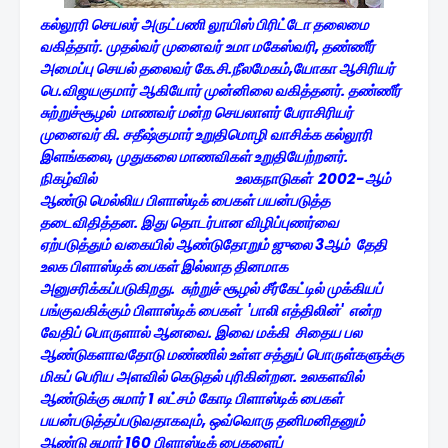
கல்லூரி செயலர் அருட்பணி லூயிஸ் பிரிட்டோ தலைமை
வகித்தார். முதல்வர் முனைவர் உமா மகேஸ்வரி, தண்ணீர்
அமைப்பு செயல் தலைவர் கே.சி.நீலமேகம்,யோகா ஆசிரியர்
பெ.விஜயகுமார் ஆகியோர் முன்னிலை வகித்தனர். தண்ணீர்
சுற்றுச்சூழல் மாணவர் மன்ற செயலாளர் பேராசிரியர்
முனைவர் கி. சதீஷ்குமார் உறுதிமொழி வாசிக்க கல்லூரி
இளங்கலை, முதுகலை மாணவிகள் உறுதியேற்றனர்.
நிகழ்வில் உலகநாடுகள் 2002-ஆம்
ஆண்டு மெல்லிய பிளாஸ்டிக் பைகள் பயன்படுத்த
தடைவிதித்தன. இது தொடர்பான விழிப்புணர்வை
ஏற்படுத்தும் வகையில் ஆண்டுதோறும் ஜுலை 3ஆம் தேதி
உலக பிளாஸ்டிக் பைகள் இல்லாத தினமாக
அனுசரிக்கப்படுகிறது. சுற்றுச் சூழல் சீர்கேட்டில் முக்கியப்
பங்குவகிக்கும் பிளாஸ்டிக் பைகள் 'பாலி எத்திலின்' என்ற
வேதிப் பொருளால் ஆனவை. இவை மக்கி சிதைய பல
ஆண்டுகளாவதோடு மண்ணில் உள்ள சத்துப் பொருள்களுக்கு
மிகப் பெரிய அளவில் கெடுதல் புரிகின்றன. உலகளவில்
ஆண்டுக்கு சுமார் 1 லட்சம் கோடி பிளாஸ்டிக் பைகள்
பயன்படுத்தப்படுவதாகவும், ஒவ்வொரு தனிமனிதனும்
ஆண்டு சுமார் 160 பிளாஸ்டிக் பைகளைப்