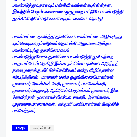
பயன்படுத்துவதாகவும் புள்ளிவிவரங்கள் கூறிகின்றன.
இவற்றில் பெரும்பாலானவை ஒருமுறை மட்டுமே பயன்படுத்தி
தூக்கியெறியப் படுபவையாகும். எனவே நெகிழி
பயன்பாட்டை தவிர்த்து துணிப்பை பயன்பாட்டை அதிகரித்து
ஒவ்வொருவரும் வீடுகள் தொடங்கி அலுவலக அன்றாட
பயன்பாட்டிற்கு துணிப்பையைப்
பயன்படுத்துவோம்.துணிப்பை பயன்படுத்தி பூமி பந்தை
பாதுகாப்போம் நெகிழி இல்லா நச்சில்லா புவியை அடுத்தத்
தலைமுறைக்கு விட்டுச் செல்வோம் என்று விழிப்புணர்வு
ஏற்படுத்தினர். மாணவர் மன்ற ஒருங்கிணைப்பாளர்கள்
முனைவர் ரோஸ்லின் மேரி, முனைவர் புவனேஸ்வரி,
முனைவர் பானுமதி, ஆசிரியப் பெருமக்கள் முனைவர் இல.
கோவிந்தன், முனைவர் லிண்டா, சுவாதி, இளங்கலை,
முதுகலை மாணவர்கள், கல்லூரி பணியாளர்கள் நிகழ்வில்
பங்கேற்றனர்.
Tags
கவர் ஸ்டோரி