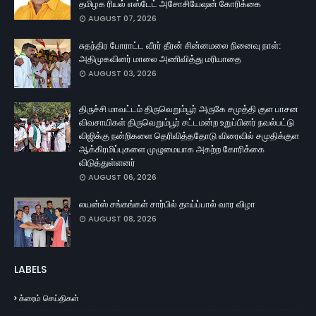
தமிழக ரியல் எஸ்டேட் அசோசியேஷன் கோரிக்கை
AUGUST 07, 2026
சுதந்திர போராட்ட வீரர் தீரன் சின்னமலை நினைவு நாள்:
அதிமுகவினர் மாலை அணிவித்து மரியாதை
AUGUST 03, 2026
திருச்சி மாவட்டம் திருவெறும்பூர் அருகே சமுத்தி குள பாசன
விவசாயிகள் திருவெறும்பூர் சட்டமன்ற உறுப்பினர் நவல்பட்டு
விஜிக்கு நன்றிகளை தெரிவித்ததோடு விரைவில் சமுதிக்குள
ஆக்கிரமிப்புகளை முழுமையாக அகற்ற கோரிக்கை
விடுத்துள்ளனர்
AUGUST 06, 2026
லயன்ஸ் சங்கங்கள் சார்பில் தாய்ப்பால் வார விழா
AUGUST 08, 2026
LABELS
க்ரைம் செய்திகள்