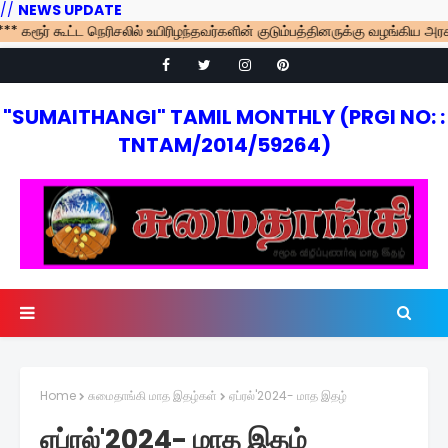
//
NEWS UPDATE
ூர் கூட்ட நெரிசலில் உயிரிழந்தவர்களின் குடும்பத்தினருக்கு வழங்கிய அரசுப்பண
"SUMAITHANGI" TAMIL MONTHLY (PRGI NO: :
TNTAM/2014/59264)
Home
சுமைதாங்கி மாத இதழ்கள்
ஏப்ரல்'2024- மாத இதழ்
ஏப்ரல்'2024- மாத இதழ்