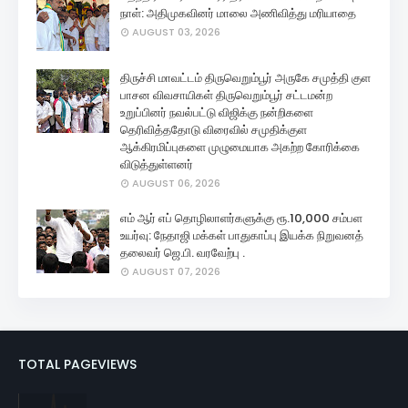
நாள்: அதிமுகவினர் மாலை அணிவித்து மரியாதை
AUGUST 03, 2026
திருச்சி மாவட்டம் திருவெறும்பூர் அருகே சமுத்தி குள
பாசன விவசாயிகள் திருவெறும்பூர் சட்டமன்ற
உறுப்பினர் நவல்பட்டு விஜிக்கு நன்றிகளை
தெரிவித்ததோடு விரைவில் சமுதிக்குள
ஆக்கிரமிப்புகளை முழுமையாக அகற்ற கோரிக்கை
விடுத்துள்ளனர்
AUGUST 06, 2026
எம் ஆர் எப் தொழிலாளர்களுக்கு ரூ.10,000 சம்பள
உயர்வு: நேதாஜி மக்கள் பாதுகாப்பு இயக்க நிறுவனத்
தலைவர் ஜெ.பி. வரவேற்பு .
AUGUST 07, 2026
TOTAL PAGEVIEWS