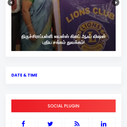
திருச்சிராப்பள்ளி லயன்ஸ் கிளப் ஆஃப் விஷன்
புதிய சங்கம் துவக்கம்!
DATE & TIME
SOCIAL PLUGIN