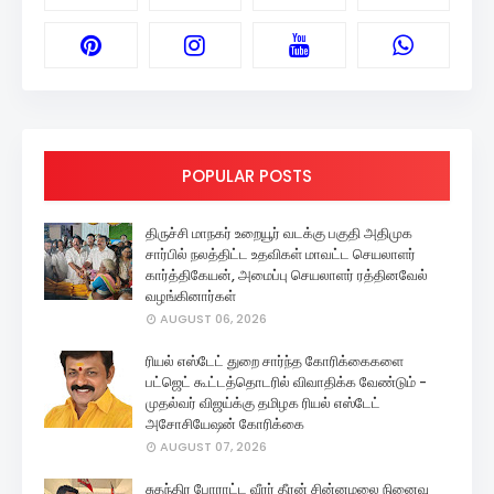
POPULAR POSTS
திருச்சி மாநகர் உறையூர் வடக்கு பகுதி அதிமுக
சார்பில் நலத்திட்ட உதவிகள் மாவட்ட செயலாளர்
கார்த்திகேயன், அமைப்பு செயலாளர் ரத்தினவேல்
வழங்கினார்கள்
AUGUST 06, 2026
ரியல் எஸ்டேட் துறை சார்ந்த கோரிக்கைகளை
பட்ஜெட் கூட்டத்தொடரில் விவாதிக்க வேண்டும் -
முதல்வர் விஜய்க்கு தமிழக ரியல் எஸ்டேட்
அசோசியேஷன் கோரிக்கை
AUGUST 07, 2026
சுதந்திர போராட்ட வீரர் தீரன் சின்னமலை நினைவு