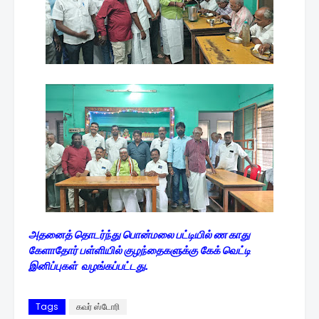
அதனைத் தொடர்ந்து பொன்மலை பட்டியில் ண காது
கேளாதோர் பள்ளியில் குழந்தைகளுக்கு கேக் வெட்டி
இனிப்புகள் வழங்கப்பட்டது.
Tags
கவர் ஸ்டோரி