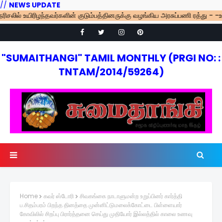
//
NEWS UPDATE
் உயிரிழந்தவர்களின் குடும்பத்தினருக்கு வழங்கிய அரசுப்பணி ரத்து - -உயர் நீ
"SUMAITHANGI" TAMIL MONTHLY (PRGI NO: :
TNTAM/2014/59264)
Home
கவர் ஸ்டோரி
சிவகங்கை நாடாளுமன்ற உறுப்பினர் கார்த்தி
ப.சிதம்பரம் பிறந்த தினத்தை முன்னிட்டுமலைக்கோட்டை பிள்ளையார்
கோவிலில் சிறப்பு பிரார்த்தனை செய்து முதியோர் இல்லத்தில் காலை உணவு