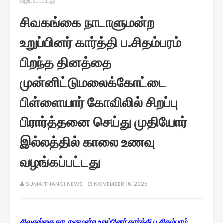
வழங்கப்பட்டது
சிவகங்கை நாடாளுமன்ற
உறுப்பினர் கார்த்தி ப.சிதம்பரம்
பிறந்த தினத்தை
முன்னிட்டுமலைக்கோட்டை
பிள்ளையார் கோவிலில் சிறப்பு
பிரார்த்தனை செய்து முதியோர்
இல்லத்தில் காலை உணவு
வழங்கப்பட்டது
SUMAITHANGI NEWS
NOVEMBER 16, 2025
சிவகங்கை நாடாளுமன்ற உறுப்பினர் கார்த்தி ப.சிதம்பரம்