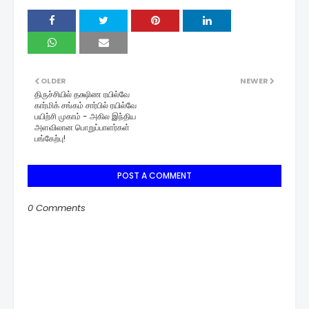
OLDER
NEWER
திருச்சியில் தக்ஷிண ரயில்வே
கார்மிக் சங்கம் சார்பில் ரயில்வே
பயிற்சி முகாம் - அகில இந்திய
அளவிலான பொறுப்பாளர்கள்
பங்கேற்பு!
POST A COMMENT
0 Comments