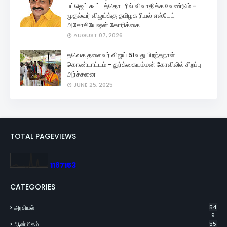
பட்ஜெட் கூட்டத்தொடரில் விவாதிக்க வேண்டும் -
முதல்வர் விஜய்க்கு தமிழக ரியல் எஸ்டேட்
அசோசியேஷன் கோரிக்கை
AUGUST 07, 2026
தவெக தலைவர் விஜய் 51வது பிறந்தநாள்
கொண்டாட்டம் - துர்க்கையம்மன் கோவிலில் சிறப்பு
அர்ச்சனை
JUNE 25, 2025
TOTAL PAGEVIEWS
1
1
8
7
1
5
3
CATEGORIES
அரசியல்
54
9
ஆன்மிகம்
55