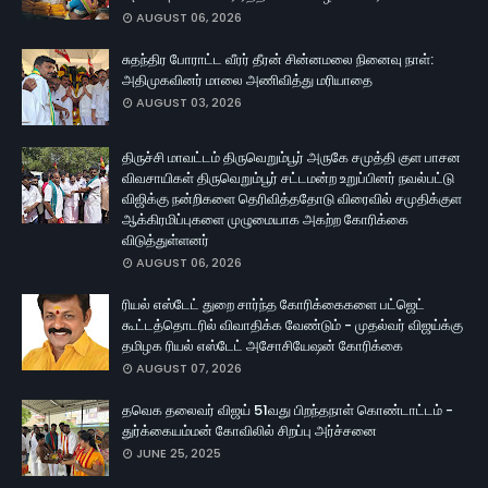
AUGUST 06, 2026
சுதந்திர போராட்ட வீரர் தீரன் சின்னமலை நினைவு நாள்:
அதிமுகவினர் மாலை அணிவித்து மரியாதை
AUGUST 03, 2026
திருச்சி மாவட்டம் திருவெறும்பூர் அருகே சமுத்தி குள பாசன
விவசாயிகள் திருவெறும்பூர் சட்டமன்ற உறுப்பினர் நவல்பட்டு
விஜிக்கு நன்றிகளை தெரிவித்ததோடு விரைவில் சமுதிக்குள
ஆக்கிரமிப்புகளை முழுமையாக அகற்ற கோரிக்கை
விடுத்துள்ளனர்
AUGUST 06, 2026
ரியல் எஸ்டேட் துறை சார்ந்த கோரிக்கைகளை பட்ஜெட்
கூட்டத்தொடரில் விவாதிக்க வேண்டும் - முதல்வர் விஜய்க்கு
தமிழக ரியல் எஸ்டேட் அசோசியேஷன் கோரிக்கை
AUGUST 07, 2026
தவெக தலைவர் விஜய் 51வது பிறந்தநாள் கொண்டாட்டம் -
துர்க்கையம்மன் கோவிலில் சிறப்பு அர்ச்சனை
JUNE 25, 2025