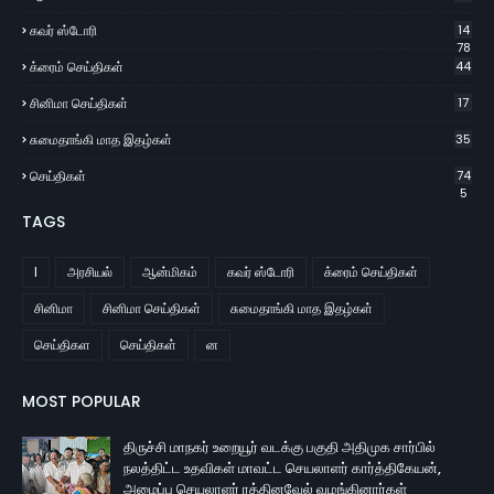
கவர் ஸ்டோரி
14
78
க்ரைம் செய்திகள்
44
சினிமா செய்திகள்
17
சுமைதாங்கி மாத இதழ்கள்
35
செய்திகள்
74
5
TAGS
l
அரசியல்
ஆன்மிகம்
கவர் ஸ்டோரி
க்ரைம் செய்திகள்
சினிமா
சினிமா செய்திகள்
சுமைதாங்கி மாத இதழ்கள்
செய்திகள
செய்திகள்
ன
MOST POPULAR
திருச்சி மாநகர் உறையூர் வடக்கு பகுதி அதிமுக சார்பில்
நலத்திட்ட உதவிகள் மாவட்ட செயலாளர் கார்த்திகேயன்,
அமைப்பு செயலாளர் ரத்தினவேல் வழங்கினார்கள்