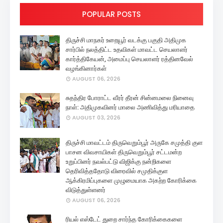
POPULAR POSTS
திருச்சி மாநகர் உறையூர் வடக்கு பகுதி அதிமுக
சார்பில் நலத்திட்ட உதவிகள் மாவட்ட செயலாளர்
கார்த்திகேயன், அமைப்பு செயலாளர் ரத்தினவேல்
வழங்கினார்கள்
AUGUST 06, 2026
சுதந்திர போராட்ட வீரர் தீரன் சின்னமலை நினைவு
நாள்: அதிமுகவினர் மாலை அணிவித்து மரியாதை
AUGUST 03, 2026
திருச்சி மாவட்டம் திருவெறும்பூர் அருகே சமுத்தி குள
பாசன விவசாயிகள் திருவெறும்பூர் சட்டமன்ற
உறுப்பினர் நவல்பட்டு விஜிக்கு நன்றிகளை
தெரிவித்ததோடு விரைவில் சமுதிக்குள
ஆக்கிரமிப்புகளை முழுமையாக அகற்ற கோரிக்கை
விடுத்துள்ளனர்
AUGUST 06, 2026
ரியல் எஸ்டேட் துறை சார்ந்த கோரிக்கைகளை