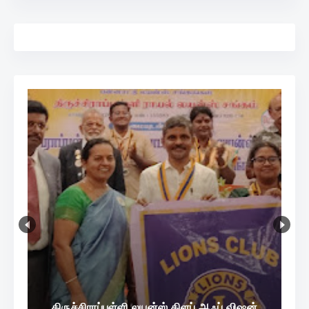
திருச்சிராப்பள்ளி லயன்ஸ் கிளப் ஆஃப் விஷன்