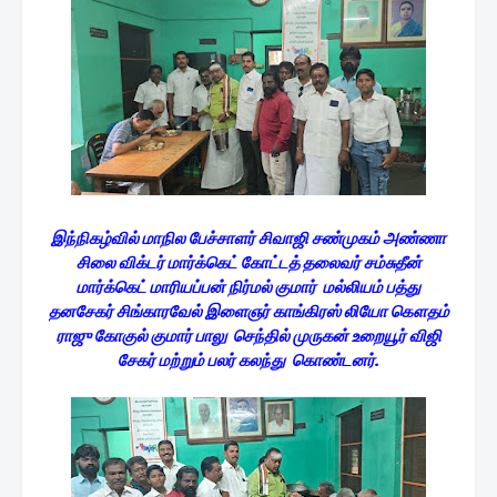
இந்நிகழ்வில் மாநில பேச்சாளர் சிவாஜி சண்முகம் அண்ணா
சிலை விக்டர் மார்க்கெட் கோட்டத் தலைவர் சம்சுதீன்
மார்க்கெட் மாரியப்பன் நிர்மல் குமார் மல்லியம் பத்து
தனசேகர் சிங்காரவேல் இளைஞர் காங்கிரஸ் லியோ கௌதம்
ராஜு கோகுல் குமார் பாலு செந்தில் முருகன் உறையூர் விஜி
சேகர் மற்றும் பலர் கலந்து கொண்டனர்.