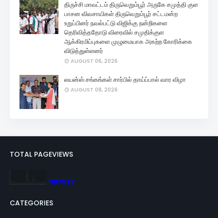
திருச்சி மாவட்டம் திருவெறும்பூர் அருகே சமுத்தி குள
பாசன விவசாயிகள் திருவெறும்பூர் சட்டமன்ற
உறுப்பினர் நவல்பட்டு விஜிக்கு நன்றிகளை
தெரிவித்ததோடு விரைவில் சமுதிக்குள
ஆக்கிரமிப்புகளை முழுமையாக அகற்ற கோரிக்கை
விடுத்துள்ளனர்
AUGUST 06, 2026
லயன்ஸ் சங்கங்கள் சார்பில் தாய்ப்பால் வார விழா
AUGUST 08, 2026
TOTAL PAGEVIEWS
1
1
8
7
5
2
7
CATEGORIES