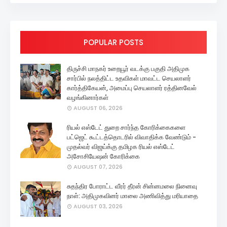
POPULAR POSTS
திருச்சி மாநகர் உறையூர் வடக்கு பகுதி அதிமுக
சார்பில் நலத்திட்ட உதவிகள் மாவட்ட செயலாளர்
கார்த்திகேயன், அமைப்பு செயலாளர் ரத்தினவேல்
வழங்கினார்கள்
AUGUST 06, 2026
ரியல் எஸ்டேட் துறை சார்ந்த கோரிக்கைகளை
பட்ஜெட் கூட்டத்தொடரில் விவாதிக்க வேண்டும் -
முதல்வர் விஜய்க்கு தமிழக ரியல் எஸ்டேட்
அசோசியேஷன் கோரிக்கை
AUGUST 07, 2026
சுதந்திர போராட்ட வீரர் தீரன் சின்னமலை நினைவு
நாள்: அதிமுகவினர் மாலை அணிவித்து மரியாதை
AUGUST 03, 2026