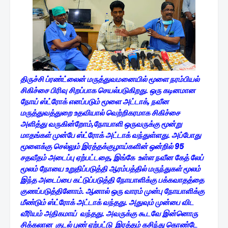
திருச்சி ப்ரண்ட்லைன் மருத்துவமனையில் மூளை நரம்பியல்
சிகிச்சை பிரிவு சிறப்பாக செயல்படுகிறது. ஒரு கடினமான
நோய் ஸ்ட்ரோக் எனப்படும் மூளை அட்டாக், நவீன
மருத்துவத்துறை உதவியால் வெற்றிகரமாக சிகிச்சை
அளித்து வருகின்றோம்,நோயாளி ஒருவருக்கு மூன்று
மாதங்கள் முன்பே ஸ்ட்ரோக் அட்டாக் வந்துள்ளது. அப்போது
மூளைக்கு செல்லும் இரத்தக்குழாய்களின் ஒன்றில் 95
சதவீதம் அடைப்பு ஏற்பட்டதை, இங்கே உள்ள நவீன கேத் லேப்
மூலம் நோயை உறுதிப்படுத்தி ஆரம்பத்தில் மருந்துகள் மூலம்
இந்த அடைப்பை கட்டுப்படுத்தி நோயாளிக்கு பக்கவாதத்தை
குணப்படுத்தினோம். ஆனால் ஒரு வாரம் முன்பு நோயாளிக்கு
மீண்டும் ஸ்ட்ரோக் அட்டாக் வந்தது. அதுவும் முன்பை விட
வீரியம் அதிகமாய் வந்தது. அவருக்கு கூடவே இன்னொரு
சிக்கலான குடல் புண் ஏற்பட்டு இரத்தம் கசிந்து கொண்டே