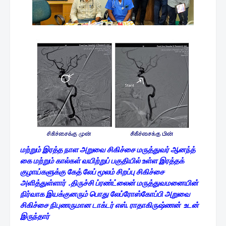
மற்றும் இரத்த நாள அறுவை சிகிச்சை மருத்துவர் ஆனந்த்
கை மற்றும் கால்கள் வயிற்றுப் பகுதியில் உள்ள இரத்தக்
குழாய்களுக்கு கேத் லேப் மூலம் சிறப்பு சிகிச்சை
அளித்துள்ளார் .திருச்சி ப்ரண்ட்லைன் மருத்துவமனையின்
நிர்வாக இயக்குனரும் பொது லேப்ரோஸ்கோப்பி அறுவை
சிகிச்சை நிபுணருமான டாக்டர் எஸ். ராதாகிருஷ்ணன் உடன்
இருந்தார்