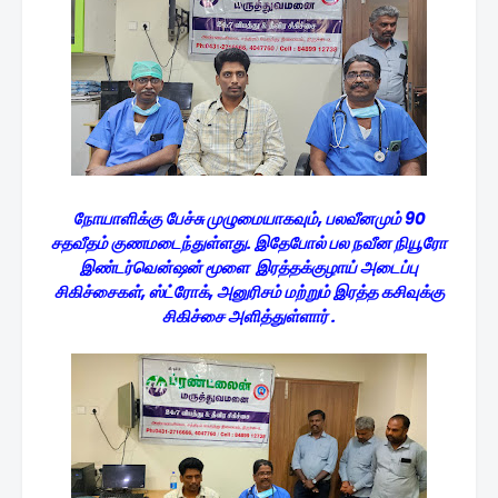
நோயாளிக்கு பேச்சு முழுமையாகவும், பலவீனமும் 90
சதவீதம் குணமடைந்துள்ளது. இதேபோல் பல நவீன நியூரோ
இண்டர்வென்ஷன் மூளை இரத்தக்குழாய் அடைப்பு
சிகிச்சைகள், ஸ்ட்ரோக், அனுரிசம் மற்றும் இரத்த கசிவுக்கு
சிகிச்சை அளித்துள்ளார் .