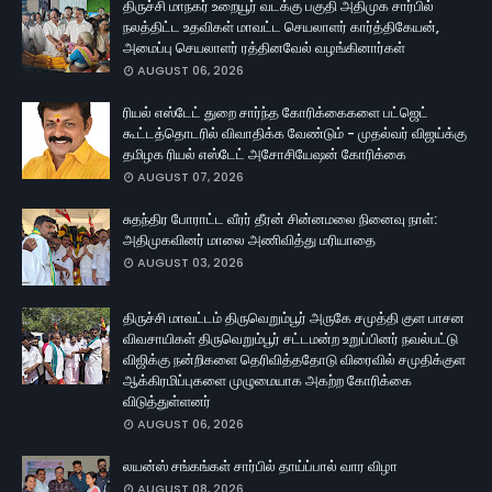
திருச்சி மாநகர் உறையூர் வடக்கு பகுதி அதிமுக சார்பில்
நலத்திட்ட உதவிகள் மாவட்ட செயலாளர் கார்த்திகேயன்,
அமைப்பு செயலாளர் ரத்தினவேல் வழங்கினார்கள்
AUGUST 06, 2026
ரியல் எஸ்டேட் துறை சார்ந்த கோரிக்கைகளை பட்ஜெட்
கூட்டத்தொடரில் விவாதிக்க வேண்டும் - முதல்வர் விஜய்க்கு
தமிழக ரியல் எஸ்டேட் அசோசியேஷன் கோரிக்கை
AUGUST 07, 2026
சுதந்திர போராட்ட வீரர் தீரன் சின்னமலை நினைவு நாள்:
அதிமுகவினர் மாலை அணிவித்து மரியாதை
AUGUST 03, 2026
திருச்சி மாவட்டம் திருவெறும்பூர் அருகே சமுத்தி குள பாசன
விவசாயிகள் திருவெறும்பூர் சட்டமன்ற உறுப்பினர் நவல்பட்டு
விஜிக்கு நன்றிகளை தெரிவித்ததோடு விரைவில் சமுதிக்குள
ஆக்கிரமிப்புகளை முழுமையாக அகற்ற கோரிக்கை
விடுத்துள்ளனர்
AUGUST 06, 2026
லயன்ஸ் சங்கங்கள் சார்பில் தாய்ப்பால் வார விழா
AUGUST 08, 2026