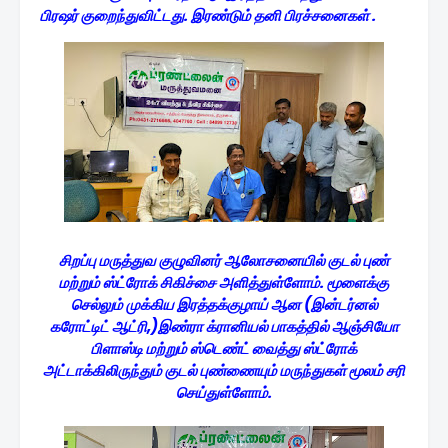
பிரஷர் குறைந்துவிட்டது. இரண்டும் தனி பிரச்சனைகள் .
சிறப்பு மருத்துவ குழுவினர் ஆலோசனையில் குடல் புண்
மற்றும் ஸ்ட்ரோக் சிகிச்சை அளித்துள்ளோம். மூளைக்கு
செல்லும் முக்கிய இரத்தக்குழாய் ஆன (இன்டர்னல்
கரோட்டிட் ஆட்ரி,)இண்ரா க்ரானியல் பாகத்தில் ஆஞ்சியோ
பிளாஸ்டி மற்றும் ஸ்டெண்ட் வைத்து ஸ்ட்ரோக்
அட்டாக்கிலிருந்தும் குடல் புண்ணையும் மருந்துகள் மூலம் சரி
செய்துள்ளோம்.