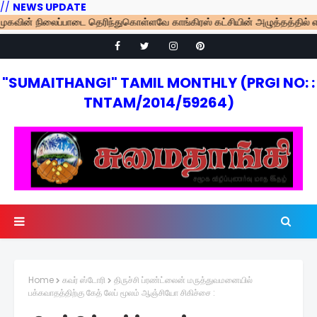
//
NEWS UPDATE
நிலைப்பாடை தெரிந்துகொள்ளவே காங்கிரஸ் கட்சியின் அழுத்தத்தில் எம்.பி.க்க
"SUMAITHANGI" TAMIL MONTHLY (PRGI NO: :
TNTAM/2014/59264)
Home
கவர் ஸ்டோரி
திருச்சி ப்ரண்ட்லைன் மருத்துவமனையில்
பக்கவாதத்திற்கு கேத் லேப் மூலம் ஆஞ்சியோ சிகிச்சை :