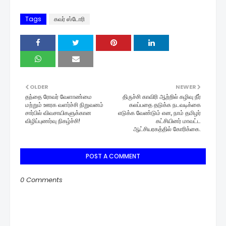
Tags
கவர் ஸ்டோரி
OLDER
NEWER
தந்தை ரோவர் வேளாண்மை
திருச்சி காவிரி ஆற்றில் கழிவு நீர்
மற்றும் ஊரக வளர்ச்சி நிறுவனம்
கலப்பதை தடுக்க நடவடிக்கை
சார்பில் விவசாயிகளுக்கான
எடுக்க வேண்டும் என, நாம் தமிழர்
விழிப்புணர்வு நிகழ்ச்சி!
கட்சியினர் மாவட்ட
ஆட்சியரகத்தில் கோரிக்கை.
POST A COMMENT
0 Comments