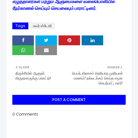
எழுத்தாளர்கள் மற்றும் ஆளுமைகளை வலையொளியில்
நேர்காணல் செய்யும் செயலையும் பாராட்டினர்.
Tags
கவர் ஸ்டோரி
OLDER
NEWER
திருச்சியில் ஆளுநர்
பெயர், விலாசம் தெரியாத முதியவர்
விருதாளருக்கு பாராட்டு!
மரணம்! நல்லடக்கம் செய்த சமூக
செயற்பாட்டாளர்!
POST A COMMENT
0 Comments