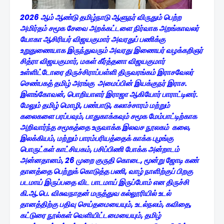
2026 ஆம் ஆண்டு தமிழ்நாடு ஆளுநர் விருதும் பெற்ற
அமிர்தம் சமூக சேவை அறக்கட்டளை நிர்வாக அறங்காவலர்
யோகா ஆசிரியர் விஜயகுமார் அவரதுப் பணிக்கு
உறுதுணையாக இருந்துவரும் அவரது இணையர் வழக்கறிஞர்
சித்ரா விஜயகுமார், மகள் கீர்த்தனா விஜயகுமார்
உள்ளிட்டோரை
திருச்சிராப்பள்ளி திருவரங்கம் இராசவேலர்
செண்பகத் தமிழ் அரங்கு அமைப்பின் இயக்குநர் இராச.
இளங்கோவன், பொறியாளர் இராஜா ஆகியோர் பாராட்டினர்.
மேலும் தமிழ் மொழி, பண்பாடு, கலாச்சாரம் மற்றும்
கலைகளை பரப்பவும், பாதுகாக்கவும் சமூக மேம்பாட்டிற்காக
அறிவார்ந்த சமூகத்தை உருவாக்க இலவச நூலகம் கலை,
இலக்கியம், மற்றும் பாரம்பரியத்தைக் காக்க புழங்கு
பொருட்கள் காட்சியகம், பசிப்பிணி போக்க அன்றாடம்
அன்னதானம், 26 முறை குருதி கொடை, மூன்று ஜோடி கண்
தானத்தை பெற்றுக் கொடுத்த பணி, வாழ் நாளிற்குப் பிறகு
படமாய் இருப்பதை விட பாடமாய் இருப்போம் என திருச்சி
கி.ஆ.பெ. விசுவநாதன் மருத்துவ கல்லூரியில் உடல்
தானத்திற்கு பதிவு செய்தமையையும், உடல்நலம், கவிதை,
கட்டுரை நூல்கள் வெளியிட்டமையையும், தமிழ்