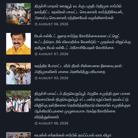
திருச்சி மாநகர் உறையூர் வடக்கு பகுதி அதிமுக சார்பில்
நலத்திட்ட உதவிகள் மாவட்ட செயலாளர் கார்த்திகேயன்,
அமைப்பு செயலாளர் ரத்தினவேல் வழங்கினார்கள்
AUGUST 06, 2026
ரியல் எஸ்டேட் துறை சார்ந்த கோரிக்கைகளை பட்ஜெட்
கூட்டத்தொடரில் விவாதிக்க வேண்டும் - முதல்வர் விஜய்க்கு
தமிழக ரியல் எஸ்டேட் அசோசியேஷன் கோரிக்கை
AUGUST 07, 2026
சுதந்திர போராட்ட வீரர் தீரன் சின்னமலை நினைவு நாள்:
அதிமுகவினர் மாலை அணிவித்து மரியாதை
AUGUST 03, 2026
திருச்சி மாவட்டம் திருவெறும்பூர் அருகே சமுத்தி குள பாசன
விவசாயிகள் திருவெறும்பூர் சட்டமன்ற உறுப்பினர் நவல்பட்டு
விஜிக்கு நன்றிகளை தெரிவித்ததோடு விரைவில் சமுதிக்குள
ஆக்கிரமிப்புகளை முழுமையாக அகற்ற கோரிக்கை
விடுத்துள்ளனர்
AUGUST 06, 2026
லயன்ஸ் சங்கங்கள் சார்பில் தாய்ப்பால் வார விழா