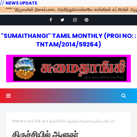
//
NEWS UPDATE
* “திமுகவின் நிலைப்பாடை தெரிந்துகொள்ளவே காங்கிரஸ் கட்சியின் அழுத்தத்தில
"SUMAITHANGI" TAMIL MONTHLY (PRGI NO: :
TNTAM/2014/59264)
Home
கவர் ஸ்டோரி
திருச்சியில் ஆளுநர் விருதாளருக்கு பாராட்டு!
திருச்சியில் ஆளுநர்