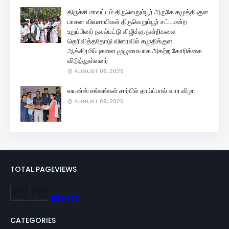
திருச்சி மாவட்டம் திருவெறும்பூர் அருகே சமுத்தி குள
பாசன விவசாயிகள் திருவெறும்பூர் சட்டமன்ற
உறுப்பினர் நவல்பட்டு விஜிக்கு நன்றிகளை
தெரிவித்ததோடு விரைவில் சமுதிக்குள
ஆக்கிரமிப்புகளை முழுமையாக அகற்ற கோரிக்கை
விடுத்துள்ளனர்
AUGUST 06, 2026
லயன்ஸ் சங்கங்கள் சார்பில் தாய்ப்பால் வார விழா
AUGUST 08, 2026
TOTAL PAGEVIEWS
1
1
8
7
4
7
7
CATEGORIES