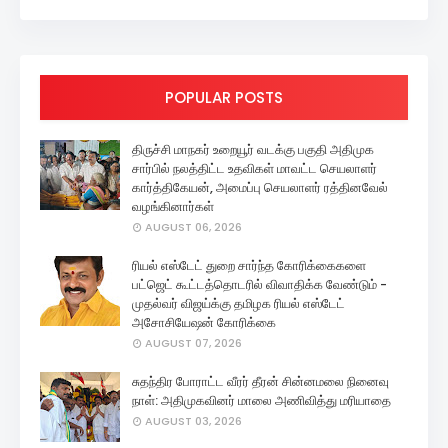
POPULAR POSTS
திருச்சி மாநகர் உறையூர் வடக்கு பகுதி அதிமுக
சார்பில் நலத்திட்ட உதவிகள் மாவட்ட செயலாளர்
கார்த்திகேயன், அமைப்பு செயலாளர் ரத்தினவேல்
வழங்கினார்கள்
AUGUST 06, 2026
ரியல் எஸ்டேட் துறை சார்ந்த கோரிக்கைகளை
பட்ஜெட் கூட்டத்தொடரில் விவாதிக்க வேண்டும் -
முதல்வர் விஜய்க்கு தமிழக ரியல் எஸ்டேட்
அசோசியேஷன் கோரிக்கை
AUGUST 07, 2026
சுதந்திர போராட்ட வீரர் தீரன் சின்னமலை நினைவு
நாள்: அதிமுகவினர் மாலை அணிவித்து மரியாதை
AUGUST 03, 2026