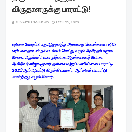
விருதாளருக்கு பாராட்டு!
SUMAITHANGI NEWS
APRIL 25, 2026
உரிமை கோரப்படாத ஆதரவற்ற அனாதை பிணங்களை உரிய
மரியாதையுடன் நல்லடக்கம் செய்து வரும் அமிர்தம் சமூக
சேவை அறக்கட்டளை நிர்வாக அறங்காவலர் யோகா
ஆசிரியர் விஜயகுமார் தன்னலமற்றப் பணியினை பாராட்டி
2023ஆம் ஆண்டு திருச்சி மாவட்ட ஆட்சியர் பாராட்டு
சான்றிதழ் வழங்கினார்.