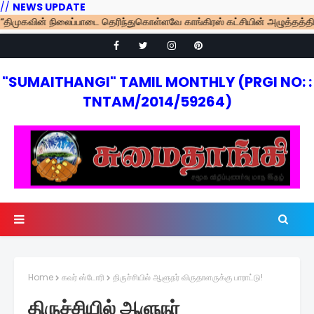
//
NEWS UPDATE
கவின் நிலைப்பாடை தெரிந்துகொள்ளவே காங்கிரஸ் கட்சியின் அழுத்தத்தில் எம்.ப
"SUMAITHANGI" TAMIL MONTHLY (PRGI NO: :
TNTAM/2014/59264)
Home
கவர் ஸ்டோரி
திருச்சியில் ஆளுநர் விருதாளருக்கு பாராட்டு!
திருச்சியில் ஆளுநர்