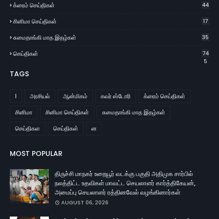
க்ரைம் செய்திகள்
44
சினிமா செய்திகள்
17
சுமைதாங்கி மாத இதழ்கள்
35
செய்திகள்
74
5
TAGS
l
அரசியல்
ஆன்மிகம்
கவர் ஸ்டோரி
க்ரைம் செய்திகள்
சினிமா
சினிமா செய்திகள்
சுமைதாங்கி மாத இதழ்கள்
செய்திகள
செய்திகள்
ன
MOST POPULAR
திருச்சி மாநகர் உறையூர் வடக்கு பகுதி அதிமுக சார்பில்
நலத்திட்ட உதவிகள் மாவட்ட செயலாளர் கார்த்திகேயன்,
அமைப்பு செயலாளர் ரத்தினவேல் வழங்கினார்கள்
AUGUST 06, 2026