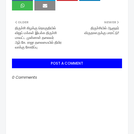
OLDER
NEWER
திருச்சி கிழக்கு தொகுதியில்
திருச்சியில் ஆளுநர்
விஜய் மக்கள் இயக்க திருச்சி
விருதாளருக்கு பாராட்டு!
மாவட்ட முன்னாள் தலைவர்
ஆர்.கே. ராஜா தலைமையில் தீவிர
வாக்கு சேகரிப்பு
POST A COMMENT
0 Comments