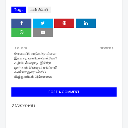
Tags
கவர் ஸ்டோரி
OLDER
NEWER
கோவையில் மாநில அளவிலான
இளைஞர் வானியல் விண்வெளி
அறிவியல் மாநாடு: இஸ்ரோ
முன்னாள் இயக்குநர் மயில்சாமி
அண்ணாதுரை உள்ளிட்ட
விஞ்ஞானிகள் ஆலோசனை
POST A COMMENT
0 Comments