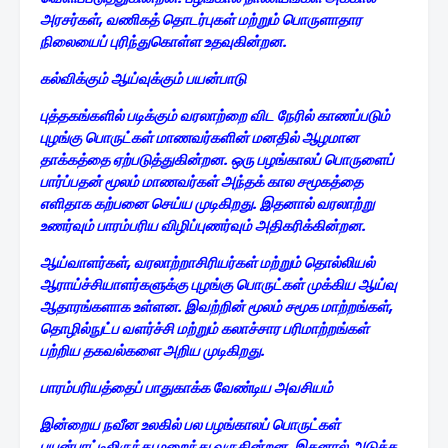
அரசர்கள், வணிகத் தொடர்புகள் மற்றும் பொருளாதார
நிலையைப் புரிந்துகொள்ள உதவுகின்றன.
கல்விக்கும் ஆய்வுக்கும் பயன்பாடு
புத்தகங்களில் படிக்கும் வரலாற்றை விட நேரில் காணப்படும்
புழங்கு பொருட்கள் மாணவர்களின் மனதில் ஆழமான
தாக்கத்தை ஏற்படுத்துகின்றன. ஒரு பழங்காலப் பொருளைப்
பார்ப்பதன் மூலம் மாணவர்கள் அந்தக் கால சமூகத்தை
எளிதாக கற்பனை செய்ய முடிகிறது. இதனால் வரலாற்று
உணர்வும் பாரம்பரிய விழிப்புணர்வும் அதிகரிக்கின்றன.
ஆய்வாளர்கள், வரலாற்றாசிரியர்கள் மற்றும் தொல்லியல்
ஆராய்ச்சியாளர்களுக்கு புழங்கு பொருட்கள் முக்கிய ஆய்வு
ஆதாரங்களாக உள்ளன. இவற்றின் மூலம் சமூக மாற்றங்கள்,
தொழில்நுட்ப வளர்ச்சி மற்றும் கலாச்சார பரிமாற்றங்கள்
பற்றிய தகவல்களை அறிய முடிகிறது.
பாரம்பரியத்தைப் பாதுகாக்க வேண்டிய அவசியம்
இன்றைய நவீன உலகில் பல பழங்காலப் பொருட்கள்
பயன்பாட்டிலிருந்து மறைந்து வருகின்றன. இதனால் அடுத்த