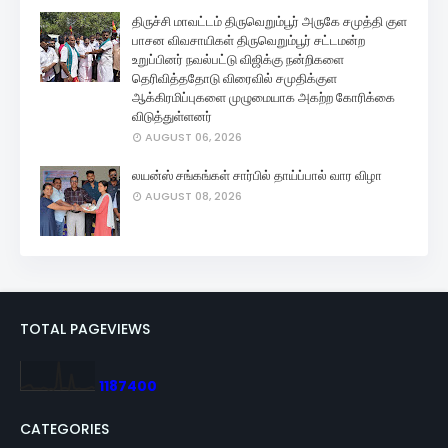
திருச்சி மாவட்டம் திருவெறும்பூர் அருகே சமுத்தி குள
பாசன விவசாயிகள் திருவெறும்பூர் சட்டமன்ற
உறுப்பினர் நவல்பட்டு விஜிக்கு நன்றிகளை
தெரிவித்ததோடு விரைவில் சமுதிக்குள
ஆக்கிரமிப்புகளை முழுமையாக அகற்ற கோரிக்கை
விடுத்துள்ளனர்
AUGUST 06, 2026
லயன்ஸ் சங்கங்கள் சார்பில் தாய்ப்பால் வார விழா
AUGUST 08, 2026
TOTAL PAGEVIEWS
1
1
8
7
4
0
0
CATEGORIES