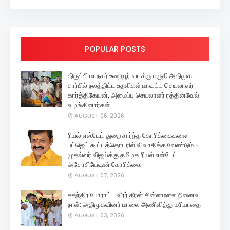
POPULAR POSTS
திருச்சி மாநகர் உறையூர் வடக்கு பகுதி அதிமுக
சார்பில் நலத்திட்ட உதவிகள் மாவட்ட செயலாளர்
கார்த்திகேயன், அமைப்பு செயலாளர் ரத்தினவேல்
வழங்கினார்கள்
AUGUST 06, 2026
ரியல் எஸ்டேட் துறை சார்ந்த கோரிக்கைகளை
பட்ஜெட் கூட்டத்தொடரில் விவாதிக்க வேண்டும் -
முதல்வர் விஜய்க்கு தமிழக ரியல் எஸ்டேட்
அசோசியேஷன் கோரிக்கை
AUGUST 07, 2026
சுதந்திர போராட்ட வீரர் தீரன் சின்னமலை நினைவு
நாள்: அதிமுகவினர் மாலை அணிவித்து மரியாதை
AUGUST 03, 2026