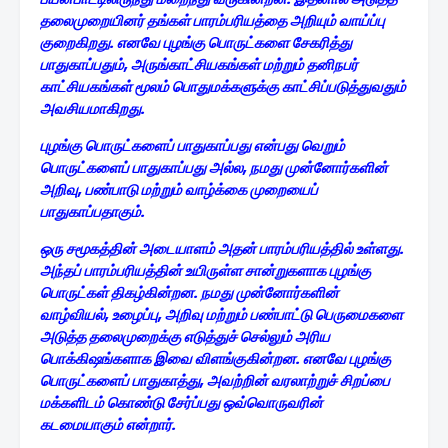
தலைமுறையினர் தங்கள் பாரம்பரியத்தை அறியும் வாய்ப்பு
குறைகிறது. எனவே புழங்கு பொருட்களை சேகரித்து
பாதுகாப்பதும், அருங்காட்சியகங்கள் மற்றும் தனிநபர்
காட்சியகங்கள் மூலம் பொதுமக்களுக்கு காட்சிப்படுத்துவதும்
அவசியமாகிறது.
புழங்கு பொருட்களைப் பாதுகாப்பது என்பது வெறும்
பொருட்களைப் பாதுகாப்பது அல்ல, நமது முன்னோர்களின்
அறிவு, பண்பாடு மற்றும் வாழ்க்கை முறையைப்
பாதுகாப்பதாகும்.
ஒரு சமூகத்தின் அடையாளம் அதன் பாரம்பரியத்தில் உள்ளது.
அந்தப் பாரம்பரியத்தின் உயிருள்ள சான்றுகளாக புழங்கு
பொருட்கள் திகழ்கின்றன. நமது முன்னோர்களின்
வாழ்வியல், உழைப்பு, அறிவு மற்றும் பண்பாட்டு பெருமைகளை
அடுத்த தலைமுறைக்கு எடுத்துச் செல்லும் அரிய
பொக்கிஷங்களாக இவை விளங்குகின்றன. எனவே புழங்கு
பொருட்களைப் பாதுகாத்து, அவற்றின் வரலாற்றுச் சிறப்பை
மக்களிடம் கொண்டு சேர்ப்பது ஒவ்வொருவரின்
கடமையாகும் என்றார்.