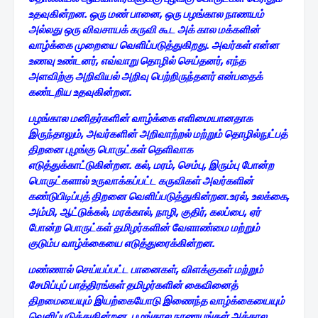
உதவுகின்றன. ஒரு மண் பானை, ஒரு பழங்கால நாணயம்
அல்லது ஒரு விவசாயக் கருவி கூட அக் கால மக்களின்
வாழ்க்கை முறையை வெளிப்படுத்துகிறது. அவர்கள் என்ன
உணவு உண்டனர், எவ்வாறு தொழில் செய்தனர், எந்த
அளவிற்கு அறிவியல் அறிவு பெற்றிருந்தனர் என்பதைக்
கண்டறிய உதவுகின்றன.
பழங்கால மனிதர்களின் வாழ்க்கை எளிமையானதாக
இருந்தாலும், அவர்களின் அறிவாற்றல் மற்றும் தொழில்நுட்பத்
திறனை புழங்கு பொருட்கள் தெளிவாக
எடுத்துக்காட்டுகின்றன. கல், மரம், செம்பு, இரும்பு போன்ற
பொருட்களால் உருவாக்கப்பட்ட கருவிகள் அவர்களின்
கண்டுபிடிப்புத் திறனை வெளிப்படுத்துகின்றன.உரல், உலக்கை,
அம்மி, ஆட்டுக்கல், மரக்கால், நாழி, குதிர், கலப்பை, ஏர்
போன்ற பொருட்கள் தமிழர்களின் வேளாண்மை மற்றும்
குடும்ப வாழ்க்கையை எடுத்துரைக்கின்றன.
மண்ணால் செய்யப்பட்ட பானைகள், விளக்குகள் மற்றும்
சேமிப்புப் பாத்திரங்கள் தமிழர்களின் கைவினைத்
திறமையையும் இயற்கையோடு இணைந்த வாழ்க்கையையும்
வெளிப்படுத்துகின்றன. பழங்கால நாணயங்கள் அக்கால