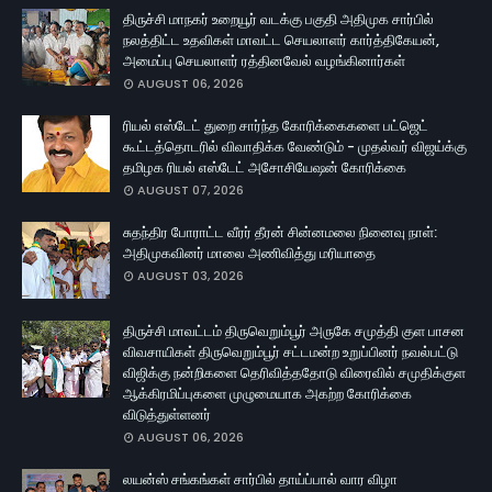
திருச்சி மாநகர் உறையூர் வடக்கு பகுதி அதிமுக சார்பில்
நலத்திட்ட உதவிகள் மாவட்ட செயலாளர் கார்த்திகேயன்,
அமைப்பு செயலாளர் ரத்தினவேல் வழங்கினார்கள்
AUGUST 06, 2026
ரியல் எஸ்டேட் துறை சார்ந்த கோரிக்கைகளை பட்ஜெட்
கூட்டத்தொடரில் விவாதிக்க வேண்டும் - முதல்வர் விஜய்க்கு
தமிழக ரியல் எஸ்டேட் அசோசியேஷன் கோரிக்கை
AUGUST 07, 2026
சுதந்திர போராட்ட வீரர் தீரன் சின்னமலை நினைவு நாள்:
அதிமுகவினர் மாலை அணிவித்து மரியாதை
AUGUST 03, 2026
திருச்சி மாவட்டம் திருவெறும்பூர் அருகே சமுத்தி குள பாசன
விவசாயிகள் திருவெறும்பூர் சட்டமன்ற உறுப்பினர் நவல்பட்டு
விஜிக்கு நன்றிகளை தெரிவித்ததோடு விரைவில் சமுதிக்குள
ஆக்கிரமிப்புகளை முழுமையாக அகற்ற கோரிக்கை
விடுத்துள்ளனர்
AUGUST 06, 2026
லயன்ஸ் சங்கங்கள் சார்பில் தாய்ப்பால் வார விழா