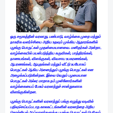
ஒரு சமூகத்தின் வரலாறு, பண்பாடு, வாழ்க்கை முறை மற்றும்
நாகரிக வளர்ச்சியை அறிய உதவும் முக்கிய ஆதாரங்களில்
புழங்கு பொருட்கள் முதன்மையானவை. மனிதர்கள் அன்றாட
வாழ்க்கையில் பயன்படுத்திய கருவிகள், பாத்திரங்கள்,
நாணயங்கள், விளக்குகள், விவசாய உபகரணங்கள்,
ஆபரணங்கள், ஆயுதங்கள் மற்றும் வீட்டு உபயோகப்
பொருட்கள் ஆகிய அனைத்தும் புழங்கு பொருட்கள் என
அழைக்கப்படுகின்றன. இவை வெறும் பழமையான
பொருட்கள் அல்ல; மாறாக நம் முன்னோர்களின்
வாழ்க்கையைப் பேசும் வரலாற்றுச் சான்றுகளாக
விளங்குகின்றன.
புழங்கு பொருட்களின் வரலாற்றுப் பங்கு
எழுத்து வடிவில்
பதிவுசெய்யப்படாத காலகட்டங்களின் வரலாற்றை அறிய
தொல்லியல் ஆய்வாளர்களுக்கு புழங்கு பொருட்கள் பெரிதும்