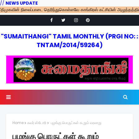
//
NEWS UPDATE
ின் நிலைப்பாடை தெரிந்துகொள்ளவே காங்கிரஸ் கட்சியின் அழுத்தத்தில் எம்.பி
"SUMAITHANGI" TAMIL MONTHLY (PRGI NO: :
TNTAM/2014/59264)
Home
கவர் ஸ்டோரி
புழங்கு பொருட்கள் கூறும் வரலாறு
புழங்கு பொருட்கள் கூறும்