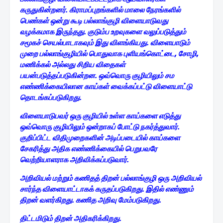
கருதுகின்றனர். கிராமப்புறங்களில் மாலை நேரங்களில்
பெண்கள் ஒன்று கூடி பல்லாங்குழி விளையாடுவது
வழக்கமாக இருந்தது. குடும்ப உறவுகளை வலுப்படுத்தும்
சமூகச் செயல்பாடாகவும் இது விளங்கியது. விளையாடும்
முறை பல்லாங்குழியில் பொதுவாக புளியங்கொட்டை, சோழி,
மணிக்கல் அல்லது சிறிய விதைகள்
பயன்படுத்தப்படுகின்றன. ஒவ்வொரு குழியிலும் சம
எண்ணிக்கையிலான காய்கள் வைக்கப்பட்டு விளையாட்டு
தொடங்கப்படுகிறது.
விளையாடுபவர் ஒரு குழியில் உள்ள காய்களை எடுத்து
ஒவ்வொரு குழியிலும் ஒன்றாகப் போட்டு நகர்த்துவார்.
குறிப்பிட்ட விதிமுறைகளின் அடிப்படையில் காய்களை
சேகரித்து அதிக எண்ணிக்கையில் பெறுபவரே
வெற்றியாளராக அறிவிக்கப்படுவார்.
அறிவியல் மற்றும் கணிதத் திறன் பல்லாங்குழி ஒரு அறிவியல்
சார்ந்த விளையாட்டாகக் கருதப்படுகிறது. இதில் எண்ணும்
திறன் வளர்கிறது. கணித அறிவு மேம்படுகிறது.
திட்டமிடும் திறன் அதிகரிக்கிறது.