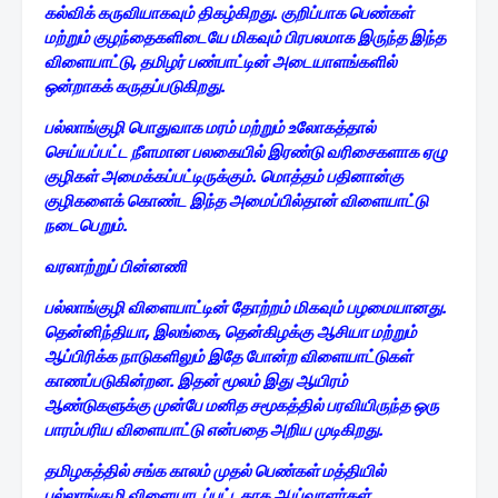
கல்விக் கருவியாகவும் திகழ்கிறது. குறிப்பாக பெண்கள்
மற்றும் குழந்தைகளிடையே மிகவும் பிரபலமாக இருந்த இந்த
விளையாட்டு, தமிழர் பண்பாட்டின் அடையாளங்களில்
ஒன்றாகக் கருதப்படுகிறது.
பல்லாங்குழி பொதுவாக மரம் மற்றும் உலோகத்தால்
செய்யப்பட்ட நீளமான பலகையில் இரண்டு வரிசைகளாக ஏழு
குழிகள் அமைக்கப்பட்டிருக்கும். மொத்தம் பதினான்கு
குழிகளைக் கொண்ட இந்த அமைப்பில்தான் விளையாட்டு
நடைபெறும்.
வரலாற்றுப் பின்னணி
பல்லாங்குழி விளையாட்டின் தோற்றம் மிகவும் பழமையானது.
தென்னிந்தியா, இலங்கை, தென்கிழக்கு ஆசியா மற்றும்
ஆப்பிரிக்க நாடுகளிலும் இதே போன்ற விளையாட்டுகள்
காணப்படுகின்றன. இதன் மூலம் இது ஆயிரம்
ஆண்டுகளுக்கு முன்பே மனித சமூகத்தில் பரவியிருந்த ஒரு
பாரம்பரிய விளையாட்டு என்பதை அறிய முடிகிறது.
தமிழகத்தில் சங்க காலம் முதல் பெண்கள் மத்தியில்
பல்லாங்குழி விளையாடப்பட்டதாக ஆய்வாளர்கள்