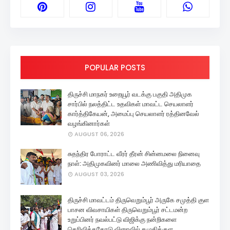
POPULAR POSTS
திருச்சி மாநகர் உறையூர் வடக்கு பகுதி அதிமுக
சார்பில் நலத்திட்ட உதவிகள் மாவட்ட செயலாளர்
கார்த்திகேயன், அமைப்பு செயலாளர் ரத்தினவேல்
வழங்கினார்கள்
AUGUST 06, 2026
சுதந்திர போராட்ட வீரர் தீரன் சின்னமலை நினைவு
நாள்: அதிமுகவினர் மாலை அணிவித்து மரியாதை
AUGUST 03, 2026
திருச்சி மாவட்டம் திருவெறும்பூர் அருகே சமுத்தி குள
பாசன விவசாயிகள் திருவெறும்பூர் சட்டமன்ற
உறுப்பினர் நவல்பட்டு விஜிக்கு நன்றிகளை
தெரிவித்ததோடு விரைவில் சமுதிக்குள