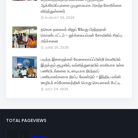
ஆக்கிரமிப்புகளை முழுமையாக அகற்ற கோரிக்கை
விடுத்துள்ளனர்
AUGUST 06, 2026
தவெக தலைவர் விஜய் 51வது பிறந்தநாள்
கொண்டாட்டம் - துர்க்கையம்மன் கோவிலில் சிறப்பு
அர்ச்சனை
JUNE 25, 2025
படித்த இளைஞர்கள் வேலைவாய்ப்பின்றி வெளியில்
இருக்கும் சூழலில், வங்கித்துறையில் காலியாக உள்ள
பணியிடங்களை உடனடியாக நிரந்தரப்
பணியாளர்களாக நிரப்ப வேண்டும் - இந்திய வங்கி
ஊழியர் சம்மேளனத்தின் பொது செயலாளர் பேட்டி.
JULY 24, 2026
TOTAL PAGEVIEWS