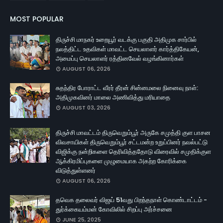
MOST POPULAR
திருச்சி மாநகர் உறையூர் வடக்கு பகுதி அதிமுக சார்பில்
நலத்திட்ட உதவிகள் மாவட்ட செயலாளர் கார்த்திகேயன்,
அமைப்பு செயலாளர் ரத்தினவேல் வழங்கினார்கள்
AUGUST 06, 2026
சுதந்திர போராட்ட வீரர் தீரன் சின்னமலை நினைவு நாள்:
அதிமுகவினர் மாலை அணிவித்து மரியாதை
AUGUST 03, 2026
திருச்சி மாவட்டம் திருவெறும்பூர் அருகே சமுத்தி குள பாசன
விவசாயிகள் திருவெறும்பூர் சட்டமன்ற உறுப்பினர் நவல்பட்டு
விஜிக்கு நன்றிகளை தெரிவித்ததோடு விரைவில் சமுதிக்குள
ஆக்கிரமிப்புகளை முழுமையாக அகற்ற கோரிக்கை
விடுத்துள்ளனர்
AUGUST 06, 2026
தவெக தலைவர் விஜய் 51வது பிறந்தநாள் கொண்டாட்டம் -
துர்க்கையம்மன் கோவிலில் சிறப்பு அர்ச்சனை
JUNE 25, 2025