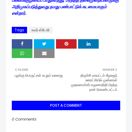
பல்லாங்குழியைப் பாதுகாத்து, அடுத்த தலைமுறையினருக்கு
அறிமுகப்படுத்துவது நமது பண்பாட்டுக் கடமையாகும்
என்றார்.
Tags
கவர் ஸ்டோரி
OLDER
NEWER
புழங்கு பொருட்கள் கூறும் வரலாறு
திருச்சி மாவட்டம் கீழரசூர்
ஊராட்சியில் முன்னாள்
முதலமைச்சர் கருணாநிதி பிறந்த
நாள் கொண்டாட்டம்
POST A COMMENT
0 Comments