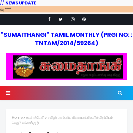
//
NEWS UPDATE
"SUMAITHANGI" TAMIL MONTHLY (PRGI NO: :
TNTAM/2014/59264)
Home
கவர் ஸ்டோரி
தமிழர் பாரம்பரிய விளையாட்டுகளில் சிறப்பிடம்
பெறும் பல்லாங்குழி