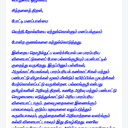
சிந்தனைத் திறன்,
போட்டி மனப்பான்மை
வெற்றி,தோல்வியை ஏற்றுக்கொள்ளும் மனப்பக்குவம்
போன்ற குணங்களை கற்றுக்கொடுத்தது.
இன்றைய தொழில்நுட்ப வளர்ச்சியால் பல பாரம்பரிய
விளையாட்டுகளைப் போல பல்லாங்குழியும் பயன்பாட்டில்
குறைந்து வருகிறது. இருப்பினும் பள்ளிகள்,
அருங்காட்சியகங்கள், பாரம்பரியக் கண்காட்சிகள் மற்றும்
பண்பாட்டு விழாக்கள் மூலம் மீண்டும் உயிர்ப்பிக்க முயற்சிகள்
மேற்கொள்ளப்பட்டு வருகின்றன. பல்லாங்குழி என்பது
தமிழர்களின் அறிவுத் திறன், கணித அறிவு மற்றும் பண்பாட்டு
செழுமையை எடுத்துக்காட்டும் அரிய பாரம்பரிய
விளையாட்டாகும். தலைமுறைகளை இணைக்கும்
பாலமாகவும், குடும்ப உறவுகளை வலுப்படுத்தும்
கருவியாகவும், குழந்தைகளின் அறிவாற்றலை வளர்க்கும்
கல்வி விளையாட்டாகவும் இது திகழ்கிறது. எனவே