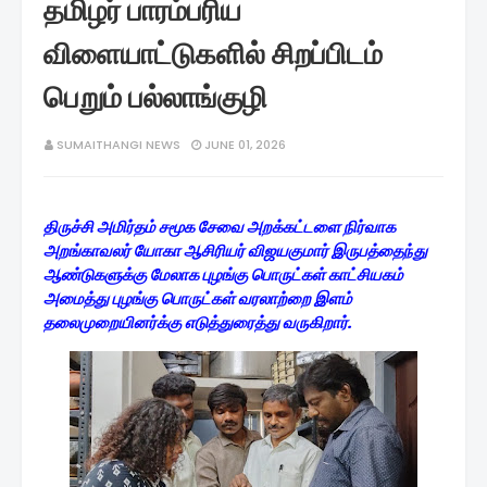
தமிழர் பாரம்பரிய
விளையாட்டுகளில் சிறப்பிடம்
பெறும் பல்லாங்குழி
SUMAITHANGI NEWS
JUNE 01, 2026
திருச்சி அமிர்தம் சமூக சேவை அறக்கட்டளை நிர்வாக
அறங்காவலர் யோகா ஆசிரியர் விஜயகுமார் இருபத்தைந்து
ஆண்டுகளுக்கு மேலாக புழங்கு பொருட்கள் காட்சியகம்
அமைத்து புழங்கு பொருட்கள் வரலாற்றை இளம்
தலைமுறையினர்க்கு எடுத்துரைத்து வருகிறார்.